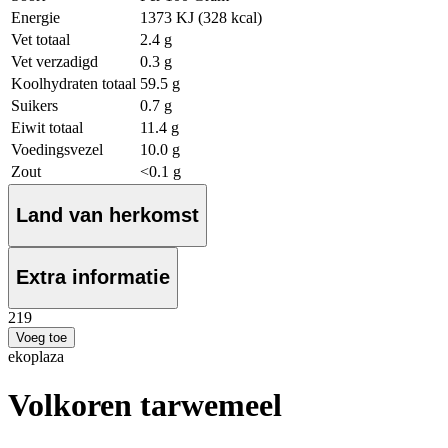
Energie
1373 KJ (328 kcal)
Vet totaal
2.4 g
Vet verzadigd
0.3 g
Koolhydraten totaal
59.5 g
Suikers
0.7 g
Eiwit totaal
11.4 g
Voedingsvezel
10.0 g
Zout
<0.1 g
Land van herkomst
Extra informatie
2
19
Voeg toe
ekoplaza
Volkoren tarwemeel