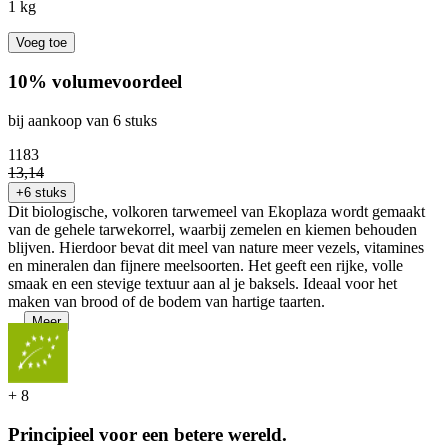
1 kg
Voeg toe
10% volumevoordeel
bij aankoop van 6 stuks
11
83
13
,
14
+6 stuks
Dit biologische, volkoren tarwemeel van Ekoplaza wordt gemaakt
van de gehele tarwekorrel, waarbij zemelen en kiemen behouden
blijven. Hierdoor bevat dit meel van nature meer vezels, vitamines
en mineralen dan fijnere meelsoorten. Het geeft een rijke, volle
smaak en een stevige textuur aan al je baksels. Ideaal voor het
maken van brood of de bodem van hartige taarten.
...
Meer
+
8
Principieel voor een betere wereld.