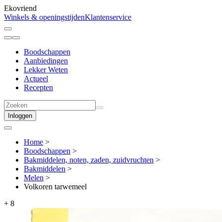
Ekovriend
Winkels & openingstijden
Klantenservice
Boodschappen
Aanbiedingen
Lekker Weten
Actueel
Recepten
Inloggen
Home
>
Boodschappen
>
Bakmiddelen, noten, zaden, zuidvruchten
>
Bakmiddelen
>
Melen
>
Volkoren tarwemeel
+
8