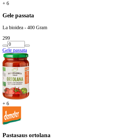
+
6
Gele passata
La bioidea - 400 Gram
2
99
Gele passata
+
6
Pastasaus ortolana