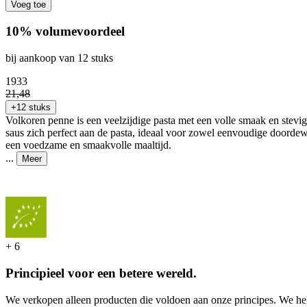
Voeg toe
10% volumevoordeel
bij aankoop van 12 stuks
19
33
21
,
48
+12 stuks
Volkoren penne is een veelzijdige pasta met een volle smaak en stev
saus zich perfect aan de pasta, ideaal voor zowel eenvoudige doordew
een voedzame en smaakvolle maaltijd.
...
Meer
+
6
Principieel voor een betere wereld.
We verkopen alleen producten die voldoen aan onze principes. We hel