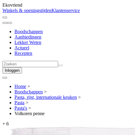
Ekovriend
Winkels & openingstijden
Klantenservice
Boodschappen
Aanbiedingen
Lekker Weten
Actueel
Recepten
Inloggen
Home
>
Boodschappen
>
Pasta, rijst, internationale keuken
>
Pasta
>
Pasta's
>
Volkoren penne
+
6