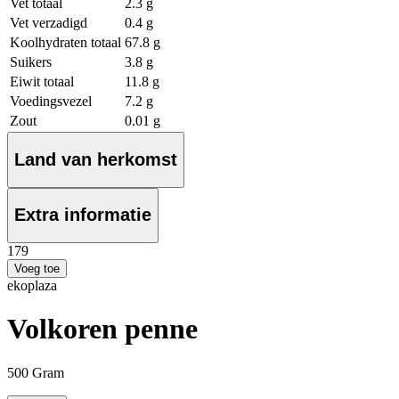
Vet totaal
2.3 g
Vet verzadigd
0.4 g
Koolhydraten totaal
67.8 g
Suikers
3.8 g
Eiwit totaal
11.8 g
Voedingsvezel
7.2 g
Zout
0.01 g
Land van herkomst
Extra informatie
1
79
Voeg toe
ekoplaza
Volkoren penne
500 Gram