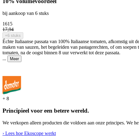
10% volumevoordeel
bij aankoop van 6 stuks
16
15
17
,
94
+6 stuks
Échte Italiaanse passata van 100% Italiaanse tomaten, afkomstig uit de
maken van sauzen, het begeleiden van pastagerechten, of om soepen te v
tomaten, na de oogst binnen 8 uur verwerkt tot deze passata.
...
Meer
+
8
Principieel voor een betere wereld.
We verkopen alleen producten die voldoen aan onze principes. We hel
› Lees hoe Ekoscope werkt