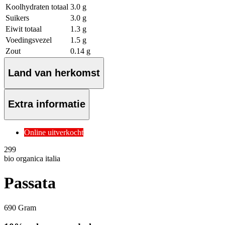
Koolhydraten totaal
3.0 g
Suikers
3.0 g
Eiwit totaal
1.3 g
Voedingsvezel
1.5 g
Zout
0.14 g
Land van herkomst
Extra informatie
Online uitverkocht
2
99
bio organica italia
Passata
690 Gram