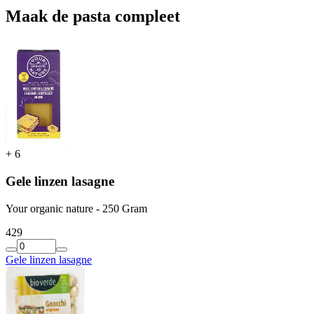
Maak de pasta compleet
+
6
Gele linzen lasagne
Your organic nature - 250 Gram
4
29
Gele linzen lasagne