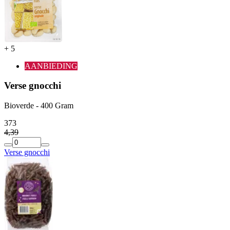
+
5
AANBIEDING
Verse gnocchi
Bioverde - 400 Gram
3
73
4
,
39
Verse gnocchi