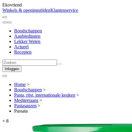
Ekovriend
Winkels & openingstijden
Klantenservice
Boodschappen
Aanbiedingen
Lekker Weten
Actueel
Recepten
Inloggen
Home
>
Boodschappen
>
Pasta, rijst, internationale keuken
>
Mediterraans
>
Pastasauzen
>
Passata
+
8