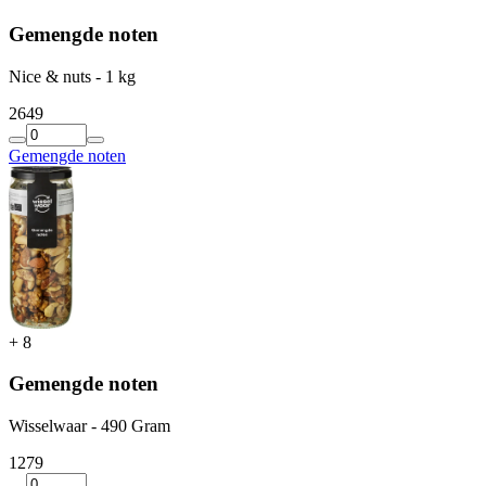
Gemengde noten
Nice & nuts - 1 kg
26
49
Gemengde noten
+
8
Gemengde noten
Wisselwaar - 490 Gram
12
79