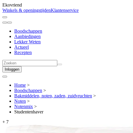
Ekovriend
Winkels & openingstijden
Klantenservice
Boodschappen
Aanbiedingen
Lekker Weten
Actueel
Recepten
Inloggen
Home
>
Boodschappen
>
Bakmiddelen, noten, zaden, zuidvruchten
>
Noten
>
Notenmix
>
Studentenhaver
+
7