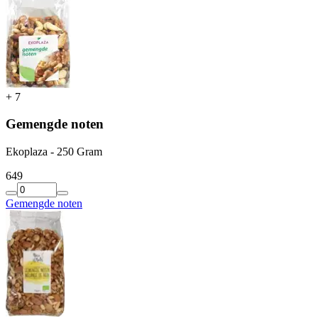
+
7
Gemengde noten
Ekoplaza - 250 Gram
6
49
Gemengde noten