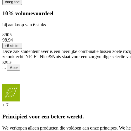
Voeg toe
10% volumevoordeel
bij aankoop van 6 stuks
89
05
98
,
94
+6 stuks
Deze zak studentenhaver is een heerlijke combinatie tussen zoete roz
ze ook écht 'NICE'. Nice&Nuts staat voor een zorgvuldige selectie va
gruis.
...
Meer
+
7
Principieel voor een betere wereld.
We verkopen alleen producten die voldoen aan onze principes. We hel