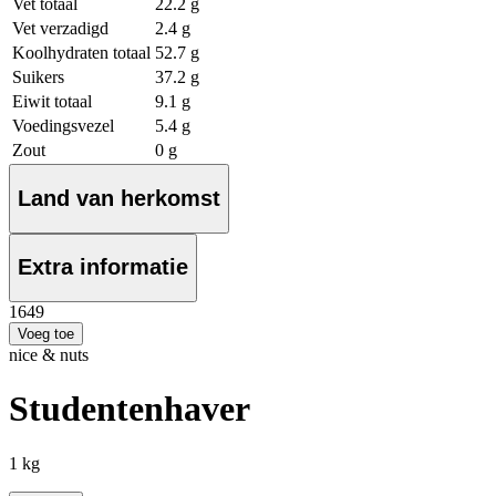
Vet totaal
22.2 g
Vet verzadigd
2.4 g
Koolhydraten totaal
52.7 g
Suikers
37.2 g
Eiwit totaal
9.1 g
Voedingsvezel
5.4 g
Zout
0 g
Land van herkomst
Extra informatie
16
49
Voeg toe
nice & nuts
Studentenhaver
1 kg