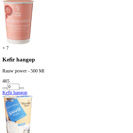
+
7
Kefir hangop
Rauw power - 500 Ml
4
65
Kefir hangop