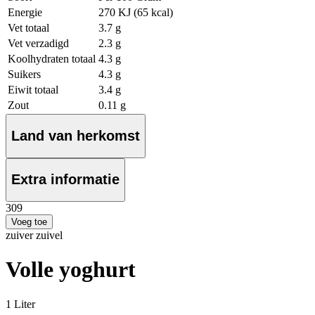
Energie
270 KJ (65 kcal)
Vet totaal
3.7 g
Vet verzadigd
2.3 g
Koolhydraten totaal
4.3 g
Suikers
4.3 g
Eiwit totaal
3.4 g
Zout
0.11 g
Land van herkomst
Extra informatie
3
09
Voeg toe
zuiver zuivel
Volle yoghurt
1 Liter