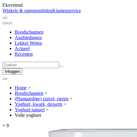
Ekovriend
Winkels & openingstijden
Klantenservice
Boodschappen
Aanbiedingen
Lekker Weten
Actueel
Recepten
Inloggen
Home
>
Boodschappen
>
(Plantaardige) zuivel, eieren
>
Yoghurt, kwark, desserts
>
Yoghurt naturel
>
Volle yoghurt
+
9