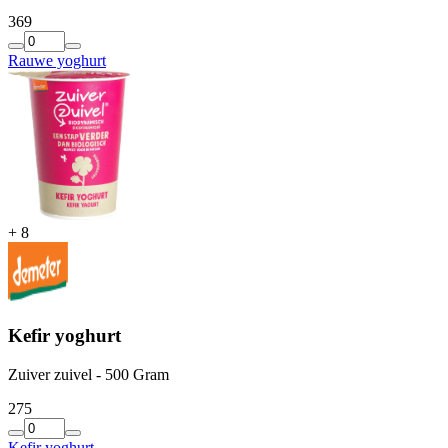
3
69
Rauwe yoghurt
+
8
Kefir yoghurt
Zuiver zuivel - 500 Gram
2
75
Kefir yoghurt