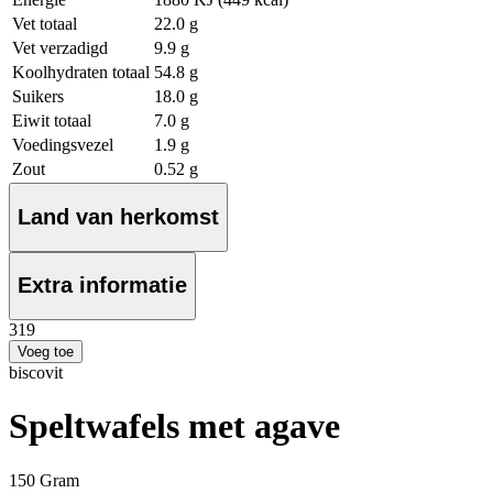
Vet totaal
22.0 g
Vet verzadigd
9.9 g
Koolhydraten totaal
54.8 g
Suikers
18.0 g
Eiwit totaal
7.0 g
Voedingsvezel
1.9 g
Zout
0.52 g
Land van herkomst
Extra informatie
3
19
Voeg toe
biscovit
Speltwafels met agave
150 Gram