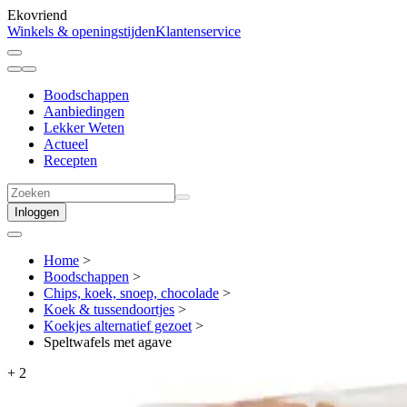
Ekovriend
Winkels & openingstijden
Klantenservice
Boodschappen
Aanbiedingen
Lekker Weten
Actueel
Recepten
Inloggen
Home
>
Boodschappen
>
Chips, koek, snoep, chocolade
>
Koek & tussendoortjes
>
Koekjes alternatief gezoet
>
Speltwafels met agave
+
2