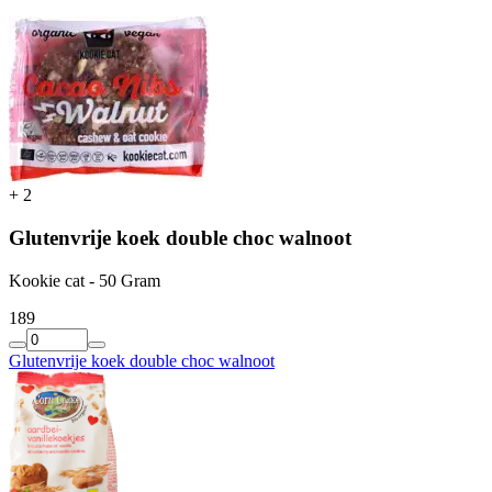
+
2
Glutenvrije koek double choc walnoot
Kookie cat - 50 Gram
1
89
Glutenvrije koek double choc walnoot