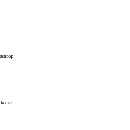
ststroop.
 keuzes.