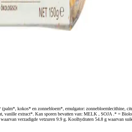
palm*, kokos* en zonnebloem*, emulgator: zonnebloemlecithine, citr
ut, vanille extract*. Kan sporen bevatten van: MELK , SOJA .* = Biol
waarvan verzadigde vetzuren 9.9 g. Koolhydraten 54.8 g waarvan suiker