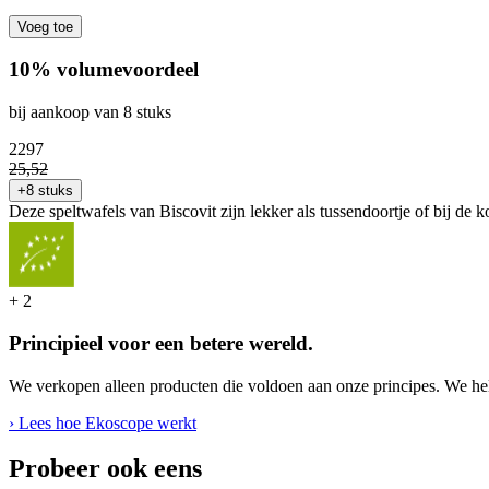
Voeg toe
10% volumevoordeel
bij aankoop van 8 stuks
22
97
25
,
52
+8 stuks
Deze speltwafels van Biscovit zijn lekker als tussendoortje of bij de ko
+
2
Principieel voor een betere wereld.
We verkopen alleen producten die voldoen aan onze principes. We hel
› Lees hoe Ekoscope werkt
Probeer ook eens