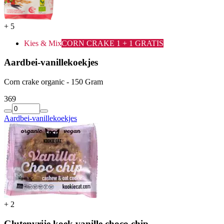
+
5
Kies & Mix
CORN CRAKE 1 + 1 GRATIS
Aardbei-vanillekoekjes
Corn crake organic - 150 Gram
3
69
Aardbei-vanillekoekjes
+
2
Glutenvrije koek vanille choco chip