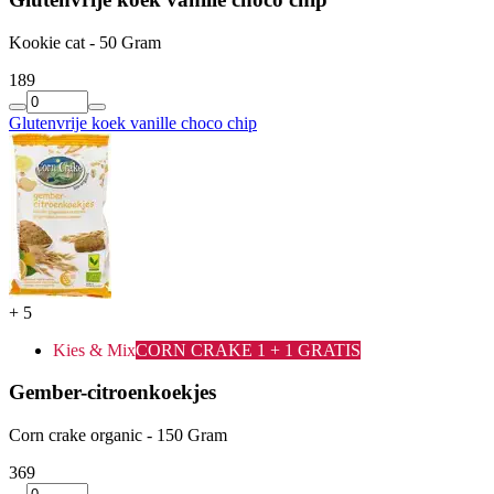
Kookie cat - 50 Gram
1
89
Glutenvrije koek vanille choco chip
+
5
Kies & Mix
CORN CRAKE 1 + 1 GRATIS
Gember-citroenkoekjes
Corn crake organic - 150 Gram
3
69