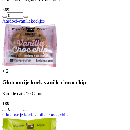
3
69
Aardbei-vanillekoekjes
+
2
Glutenvrije koek vanille choco chip
Kookie cat - 50 Gram
1
89
Glutenvrije koek vanille choco chip