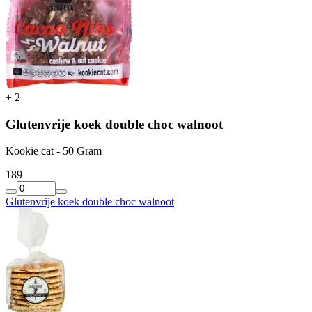
+
2
Glutenvrije koek double choc walnoot
Kookie cat - 50 Gram
1
89
Glutenvrije koek double choc walnoot