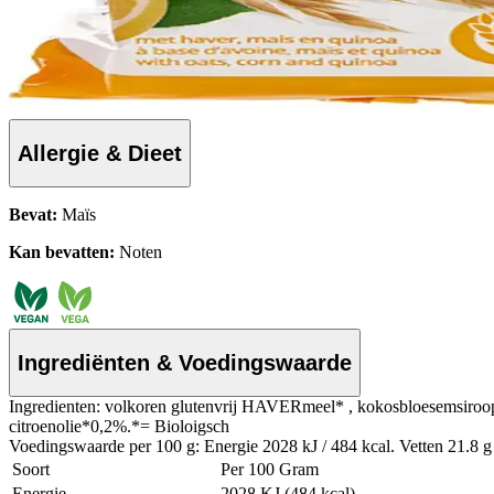
Allergie & Dieet
Bevat:
Maïs
Kan bevatten:
Noten
Ingrediënten & Voedingswaarde
Ingredienten: volkoren glutenvrij HAVERmeel* , kokosbloesemsiroop
citroenolie*0,2%.*= Bioloigsch
Voedingswaarde per 100 g: Energie 2028 kJ / 484 kcal. Vetten 21.8 g 
Soort
Per 100 Gram
Energie
2028 KJ (484 kcal)