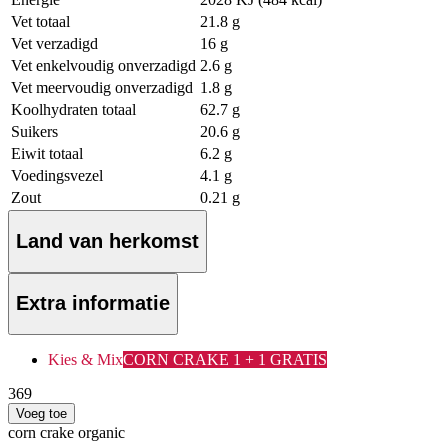
Vet totaal
21.8 g
Vet verzadigd
16 g
Vet enkelvoudig onverzadigd
2.6 g
Vet meervoudig onverzadigd
1.8 g
Koolhydraten totaal
62.7 g
Suikers
20.6 g
Eiwit totaal
6.2 g
Voedingsvezel
4.1 g
Zout
0.21 g
Land van herkomst
Extra informatie
Kies & Mix
CORN CRAKE 1 + 1 GRATIS
3
69
Voeg toe
corn crake organic