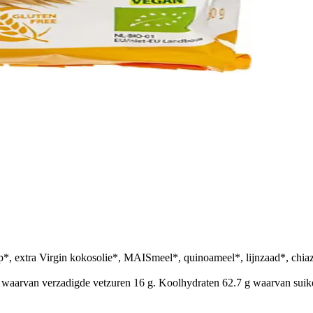
*, extra Virgin kokosolie*, MAISmeel*, quinoameel*, lijnzaad*, chia
waarvan verzadigde vetzuren 16 g. Koolhydraten 62.7 g waarvan suikers