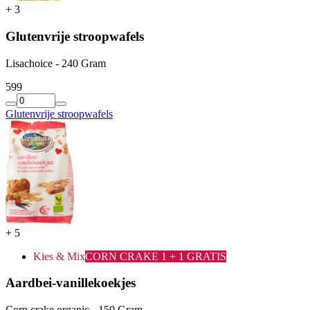
+
3
Glutenvrije stroopwafels
Lisachoice - 240 Gram
5
99
Glutenvrije stroopwafels
+
5
Kies & Mix
CORN CRAKE 1 + 1 GRATIS
Aardbei-vanillekoekjes
Corn crake organic - 150 Gram