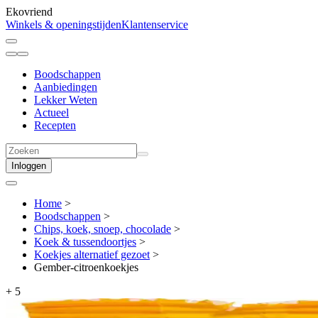
Ekovriend
Winkels & openingstijden
Klantenservice
Boodschappen
Aanbiedingen
Lekker Weten
Actueel
Recepten
Inloggen
Home
>
Boodschappen
>
Chips, koek, snoep, chocolade
>
Koek & tussendoortjes
>
Koekjes alternatief gezoet
>
Gember-citroenkoekjes
+
5