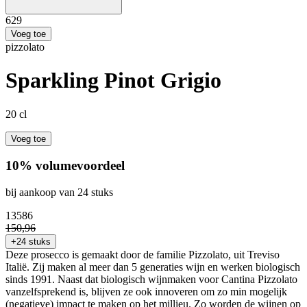
6
29
Voeg toe
pizzolato
Sparkling Pinot Grigio
20 cl
Voeg toe
10% volumevoordeel
bij aankoop van 24 stuks
135
86
150
,
96
+24 stuks
Deze prosecco is gemaakt door de familie Pizzolato, uit Treviso
Italië. Zij maken al meer dan 5 generaties wijn en werken biologisch
sinds 1991. Naast dat biologisch wijnmaken voor Cantina Pizzolato
vanzelfsprekend is, blijven ze ook innoveren om zo min mogelijk
(negatieve) impact te maken op het millieu. Zo worden de wijnen op