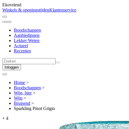
Ekovriend
Winkels & openingstijden
Klantenservice
Boodschappen
Aanbiedingen
Lekker Weten
Actueel
Recepten
Inloggen
Home
>
Boodschappen
>
Wijn, bier
>
Wijn
>
Bruisend
>
Sparkling Pinot Grigio
+
4