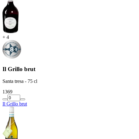
+
4
Il Grillo brut
Santa tresa - 75 cl
13
69
Il Grillo brut