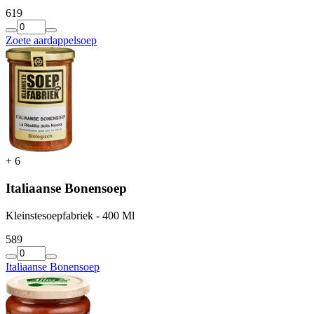
6
19
Zoete aardappelsoep
+
6
Italiaanse Bonensoep
Kleinstesoepfabriek - 400 Ml
5
89
Italiaanse Bonensoep