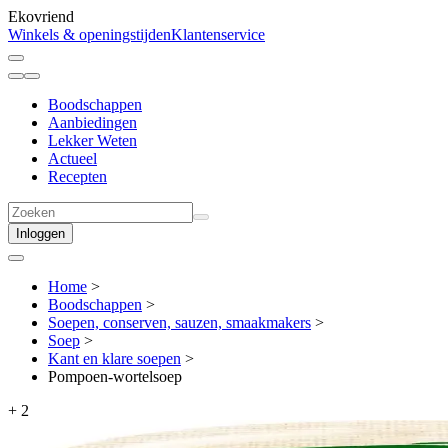
Ekovriend
Winkels & openingstijden
Klantenservice
Boodschappen
Aanbiedingen
Lekker Weten
Actueel
Recepten
Inloggen
Home
>
Boodschappen
>
Soepen, conserven, sauzen, smaakmakers
>
Soep
>
Kant en klare soepen
>
Pompoen-wortelsoep
+
2