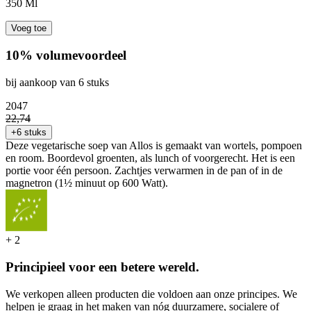
350 Ml
Voeg toe
10% volumevoordeel
bij aankoop van 6 stuks
20
47
22
,
74
+6 stuks
Deze vegetarische soep van Allos is gemaakt van wortels, pompoen
en room. Boordevol groenten, als lunch of voorgerecht. Het is een
portie voor één persoon. Zachtjes verwarmen in de pan of in de
magnetron (1½ minuut op 600 Watt).
+
2
Principieel voor een betere wereld.
We verkopen alleen producten die voldoen aan onze principes. We
helpen je graag in het maken van nóg duurzamere, socialere of