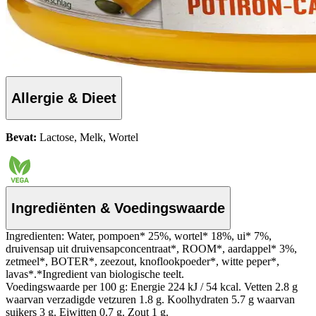
Allergie & Dieet
Bevat:
Lactose, Melk, Wortel
Ingrediënten & Voedingswaarde
Ingredienten: Water, pompoen* 25%, wortel* 18%, ui* 7%,
druivensap uit druivensapconcentraat*, ROOM*, aardappel* 3%,
zetmeel*, BOTER*, zeezout, knoflookpoeder*, witte peper*,
lavas*.*Ingredient van biologische teelt.
Voedingswaarde per 100 g: Energie 224 kJ / 54 kcal. Vetten 2.8 g
waarvan verzadigde vetzuren 1.8 g. Koolhydraten 5.7 g waarvan
suikers 3 g. Eiwitten 0.7 g. Zout 1 g.