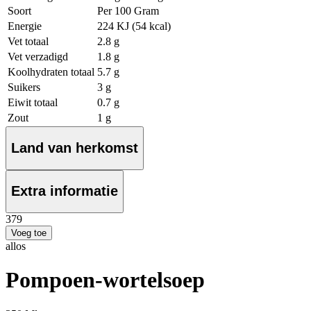
Soort
Per 100 Gram
Energie
224 KJ (54 kcal)
Vet totaal
2.8 g
Vet verzadigd
1.8 g
Koolhydraten totaal
5.7 g
Suikers
3 g
Eiwit totaal
0.7 g
Zout
1 g
Land van herkomst
Extra informatie
3
79
Voeg toe
allos
Pompoen-wortelsoep