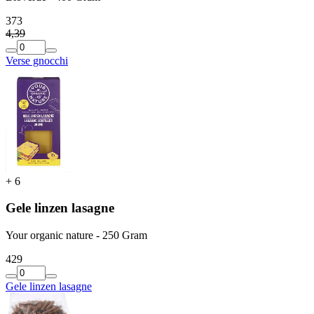
3
73
4
,
39
Verse gnocchi
+
6
Gele linzen lasagne
Your organic nature - 250 Gram
4
29
Gele linzen lasagne