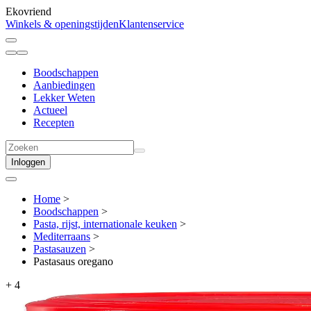
Ekovriend
Winkels & openingstijden
Klantenservice
Boodschappen
Aanbiedingen
Lekker Weten
Actueel
Recepten
Inloggen
Home
>
Boodschappen
>
Pasta, rijst, internationale keuken
>
Mediterraans
>
Pastasauzen
>
Pastasaus oregano
+
4