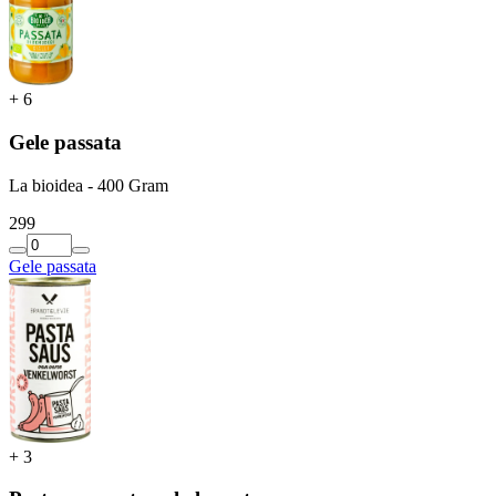
+
6
Gele passata
La bioidea - 400 Gram
2
99
Gele passata
+
3