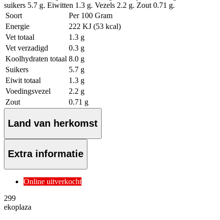
suikers 5.7 g. Eiwitten 1.3 g. Vezels 2.2 g. Zout 0.71 g.
Soort
Per 100 Gram
Energie
222 KJ (53 kcal)
Vet totaal
1.3 g
Vet verzadigd
0.3 g
Koolhydraten totaal
8.0 g
Suikers
5.7 g
Eiwit totaal
1.3 g
Voedingsvezel
2.2 g
Zout
0.71 g
Land van herkomst
Extra informatie
Online uitverkocht
2
99
ekoplaza