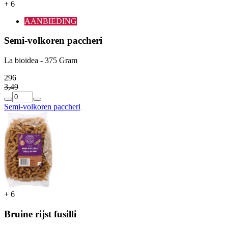
+
6
AANBIEDING
Semi-volkoren paccheri
La bioidea - 375 Gram
2
96
3
,
49
Semi-volkoren paccheri
+
6
Bruine rijst fusilli