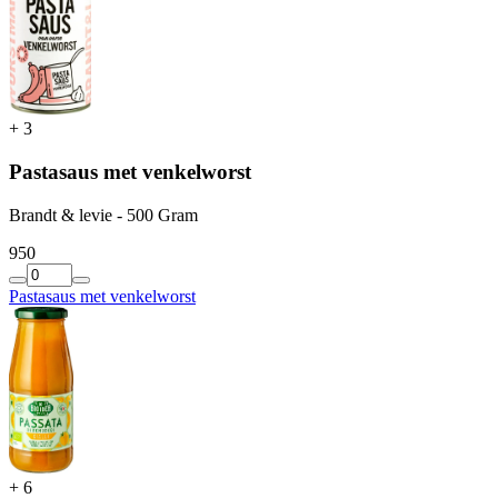
+
3
Pastasaus met venkelworst
Brandt & levie - 500 Gram
9
50
Pastasaus met venkelworst
+
6