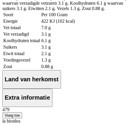
waarvan verzadigde vetzuren 3.1 g. Koolhydraten 6.1 g waarvan
suikers 3.1 g. Eiwitten 2.1 g. Vezels 1.3 g. Zout 0.88 g.
Soort
Per 100 Gram
Energie
422 KJ (102 kcal)
Vet totaal
7.0 g
Vet verzadigd
3.1 g
Koolhydraten totaal
6.1 g
Suikers
3.1 g
Eiwit totaal
2.1 g
Voedingsvezel
1.3 g
Zout
0.88 g
Land van herkomst
Extra informatie
4
79
Voeg toe
la bioidea