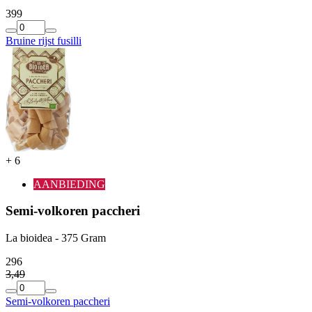
3
99
Bruine rijst fusilli
+
6
AANBIEDING
Semi-volkoren paccheri
La bioidea - 375 Gram
2
96
3
,
49
Semi-volkoren paccheri