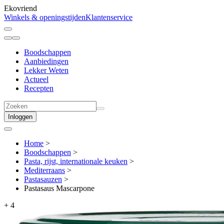
Ekovriend
Winkels & openingstijden
Klantenservice
Boodschappen
Aanbiedingen
Lekker Weten
Actueel
Recepten
Inloggen
Home
>
Boodschappen
>
Pasta, rijst, internationale keuken
>
Mediterraans
>
Pastasauzen
>
Pastasaus Mascarpone
+
4