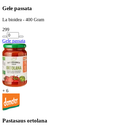
Gele passata
La bioidea - 400 Gram
2
99
Gele passata
+
6
Pastasaus ortolana