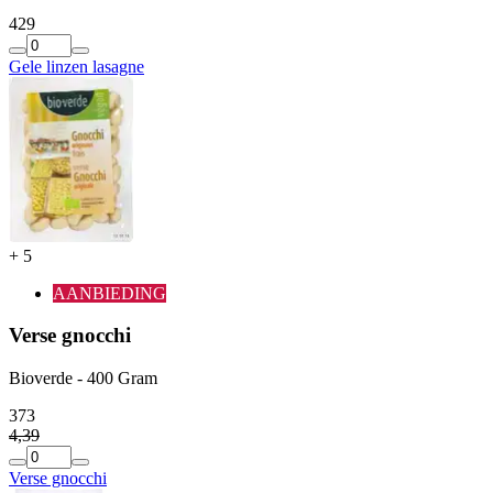
4
29
Gele linzen lasagne
+
5
AANBIEDING
Verse gnocchi
Bioverde - 400 Gram
3
73
4
,
39
Verse gnocchi