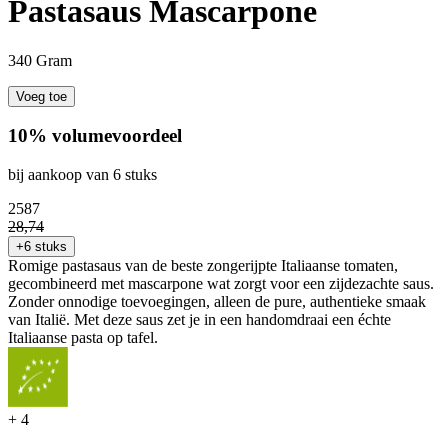
Pastasaus Mascarpone
340 Gram
Voeg toe
10% volumevoordeel
bij aankoop van 6 stuks
25
87
28
,
74
+6 stuks
Romige pastasaus van de beste zongerijpte Italiaanse tomaten,
gecombineerd met mascarpone wat zorgt voor een zijdezachte saus.
Zonder onnodige toevoegingen, alleen de pure, authentieke smaak
van Italië. Met deze saus zet je in een handomdraai een échte
Italiaanse pasta op tafel.
+
4