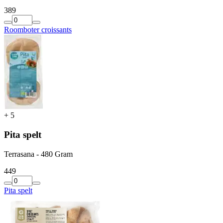
3
89
Roomboter croissants
+
5
Pita spelt
Terrasana - 480 Gram
4
49
Pita spelt