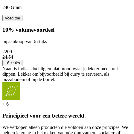
240 Gram
Voeg toe
10% volumevoordeel
bij aankoop van 6 stuks
22
09
24
,
54
+6 stuks
Naan is Indiaas luchtig en plat brood waar je lekker mee kunt
dippen. Lekker om bijvoorbeeld bij curry te serveren, als
pizzabodem of bij de borrel.
+
6
Principieel voor een betere wereld.
We verkopen alleen producten die voldoen aan onze principes. We
helpen je graag in het maken van nóg duurzamere, socialere of