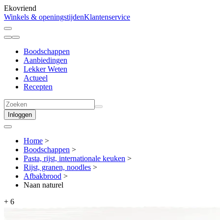
Ekovriend
Winkels & openingstijden
Klantenservice
Boodschappen
Aanbiedingen
Lekker Weten
Actueel
Recepten
Inloggen
Home
>
Boodschappen
>
Pasta, rijst, internationale keuken
>
Rijst, granen, noodles
>
Afbakbrood
>
Naan naturel
+
6