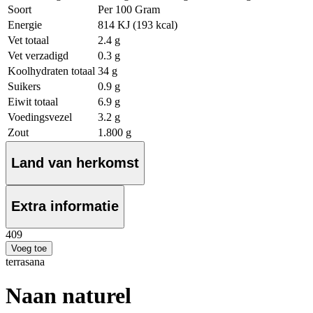
Soort
Per 100 Gram
Energie
814 KJ (193 kcal)
Vet totaal
2.4 g
Vet verzadigd
0.3 g
Koolhydraten totaal
34 g
Suikers
0.9 g
Eiwit totaal
6.9 g
Voedingsvezel
3.2 g
Zout
1.800 g
Land van herkomst
Extra informatie
4
09
Voeg toe
terrasana
Naan naturel