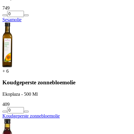
7
49
Sesamolie
+
6
Koudgeperste zonnebloemolie
Ekoplaza - 500 Ml
4
09
Koudgeperste zonnebloemolie