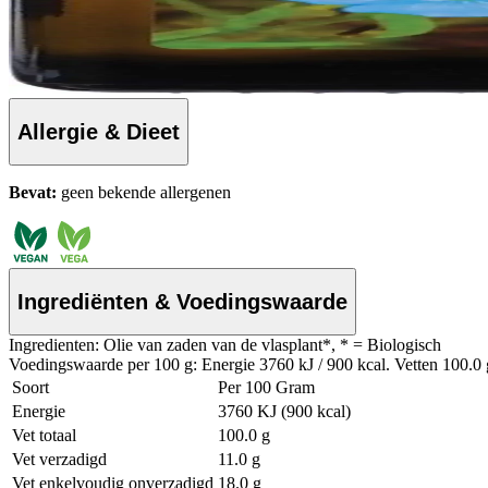
Allergie & Dieet
Bevat:
geen bekende allergenen
Ingrediënten & Voedingswaarde
Ingredienten: Olie van zaden van de vlasplant*, * = Biologisch
Voedingswaarde per 100 g: Energie 3760 kJ / 900 kcal. Vetten 100.0 g
Soort
Per 100 Gram
Energie
3760 KJ (900 kcal)
Vet totaal
100.0 g
Vet verzadigd
11.0 g
Vet enkelvoudig onverzadigd
18.0 g