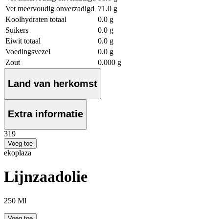
Vet meervoudig onverzadigd
71.0 g
Koolhydraten totaal
0.0 g
Suikers
0.0 g
Eiwit totaal
0.0 g
Voedingsvezel
0.0 g
Zout
0.000 g
Land van herkomst
Extra informatie
3
19
Voeg toe
ekoplaza
Lijnzaadolie
250 Ml
Voeg toe