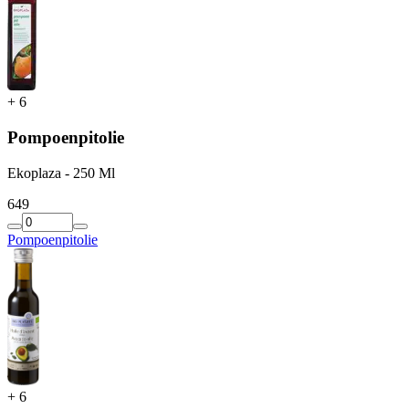
+
6
Pompoenpitolie
Ekoplaza - 250 Ml
6
49
Pompoenpitolie
+
6