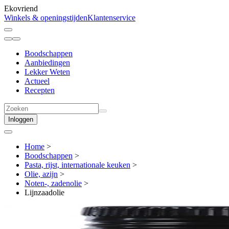
Ekovriend
Winkels & openingstijden
Klantenservice
Boodschappen
Aanbiedingen
Lekker Weten
Actueel
Recepten
Inloggen
Home
>
Boodschappen
>
Pasta, rijst, internationale keuken
>
Olie, azijn
>
Noten-, zadenolie
>
Lijnzaadolie