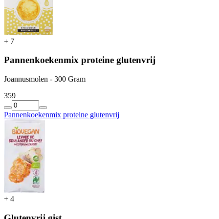
+
7
Pannenkoekenmix proteine glutenvrij
Joannusmolen - 300 Gram
3
59
Pannenkoekenmix proteine glutenvrij
+
4
Glutenvrij gist