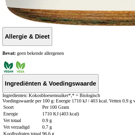
Allergie & Dieet
Bevat:
geen bekende allergenen
Ingrediënten & Voedingswaarde
Ingredienten: Kokosbloesemsuiker*,* = Biologisch
Voedingswaarde per 100 g: Energie 1710 kJ / 403 kcal. Vetten 0.9 g w
Soort
Per 100 Gram
Energie
1710 KJ (403 kcal)
Vet totaal
0.9 g
Vet verzadigd
0.7 g
Koolhydraten totaal
96.6 g