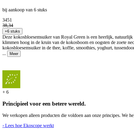
bij aankoop van 6 stuks
34
51
38
,
34
+6 stuks
Deze kokosbloesemsuiker van Royal Green is een heerlijk, natuurlijk
klimmen hoog in de kruin van de kokosboom en oogsten de zoete necta
kokosbloesemsuiker in de thee, koffie, smoothies, yoghurt, tussendoort
...
Meer
+
6
Principieel voor een betere wereld.
We verkopen alleen producten die voldoen aan onze principes. We hel
› Lees hoe Ekoscope werkt