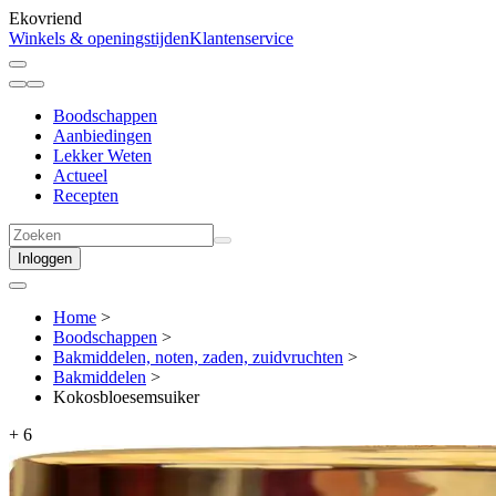
Ekovriend
Winkels & openingstijden
Klantenservice
Boodschappen
Aanbiedingen
Lekker Weten
Actueel
Recepten
Inloggen
Home
>
Boodschappen
>
Bakmiddelen, noten, zaden, zuidvruchten
>
Bakmiddelen
>
Kokosbloesemsuiker
+
6