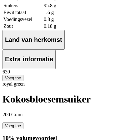
Suikers
95.8 g
Eiwit totaal
1.6 g
Voedingsvezel
0.8 g
Zout
0.18 g
Land van herkomst
Extra informatie
6
39
Voeg toe
royal green
Kokosbloesemsuiker
200 Gram
Voeg toe
10% volumevoordeel