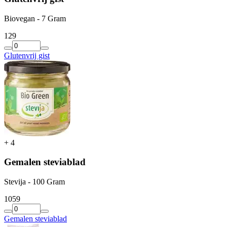
Biovegan - 7 Gram
1
29
Glutenvrij gist
+
4
Gemalen steviablad
Stevija - 100 Gram
10
59
Gemalen steviablad