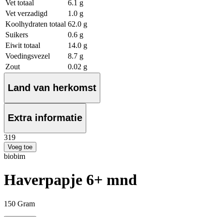
Vet totaal
6.1 g
Vet verzadigd
1.0 g
Koolhydraten totaal
62.0 g
Suikers
0.6 g
Eiwit totaal
14.0 g
Voedingsvezel
8.7 g
Zout
0.02 g
Land van herkomst
Extra informatie
3
19
Voeg toe
biobim
Haverpapje 6+ mnd
150 Gram