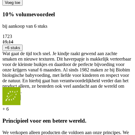
Voeg toe
10% volumevoordeel
bij aankoop van 6 stuks
17
23
19
,
14
+6 stuks
Wat gaat de tijd toch snel. Je kindje raakt gewend aan zachte
smaken en nieuwe texturen. Dit haverpapje is makkelijk verteerbaar
voor de kleinste buikjes en daardoor de perfecte bijvoeding voor
onze krijgers vanaf 6 maanden. Al sinds 1982 maken ze bij Biobim
biologische babyvoeding, met liefde voor kinderen en respect voor
de natuur. En hierbij gaat hun verantwoordelijkheid verder dan het
product alleen, ze besteden ook veel aandacht aan de wereld om
zich heen.
...
Meer
+
6
Principieel voor een betere wereld.
We verkopen alleen producten die voldoen aan onze principes. We