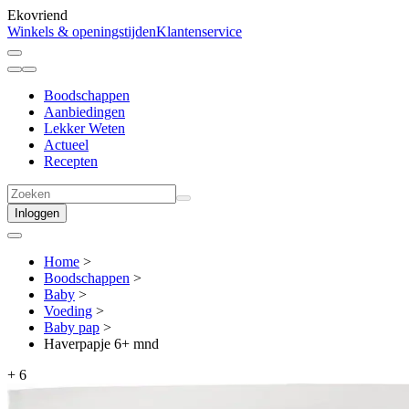
Ekovriend
Winkels & openingstijden
Klantenservice
Boodschappen
Aanbiedingen
Lekker Weten
Actueel
Recepten
Inloggen
Home
>
Boodschappen
>
Baby
>
Voeding
>
Baby pap
>
Haverpapje 6+ mnd
+
6