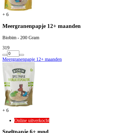
+
6
Meergranenpapje 12+ maanden
Biobim - 200 Gram
3
19
Meergranenpapje 12+ maanden
+
6
Online uitverkocht
Speltpapje 6+ mnd