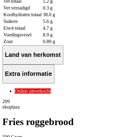
Vet totaal
1.2 g
Vet verzadigd
0.3 g
Koolhydraten totaal
38.0 g
Suikers
5.6 g
Eiwit totaal
4.7 g
Voedingsvezel
8.9 g
Zout
0.89 g
Land van herkomst
Extra informatie
Online uitverkocht
2
09
ekoplaza
Fries roggebrood
500 Gram