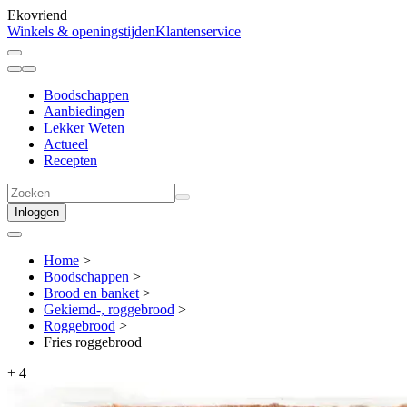
Ekovriend
Winkels & openingstijden
Klantenservice
Boodschappen
Aanbiedingen
Lekker Weten
Actueel
Recepten
Inloggen
Home
>
Boodschappen
>
Brood en banket
>
Gekiemd-, roggebrood
>
Roggebrood
>
Fries roggebrood
+
4