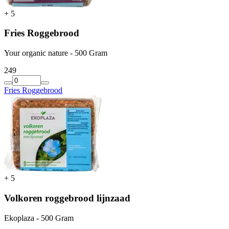
+
5
Fries Roggebrood
Your organic nature - 500 Gram
2
49
Fries Roggebrood
+
5
Volkoren roggebrood lijnzaad
Ekoplaza - 500 Gram