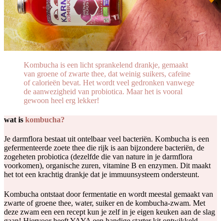
Kombucha is een licht sprankelend drankje, gemaakt
van groene of zwarte thee, dat weinig suikers, cafeïne
of calorieën bevat. Het wordt veel gedronken vanwege
de aanwezigheid van probiotica. Maar het is vooral
gewoon heel erg lekker!
wat is
kombucha?
Je darmflora bestaat uit ontelbaar veel bacteriën. Kombucha is een
gefermenteerde zoete thee die rijk is aan bijzondere bacteriën, de
zogeheten probiotica (dezelfde die van nature in je darmflora
voorkomen), organische zuren, vitamine B en enzymen. Dit maakt
het tot een krachtig drankje dat je immuunsysteem ondersteunt.
Kombucha ontstaat door fermentatie en wordt meestal gemaakt van
zwarte of groene thee, water, suiker en de kombucha-zwam. Met
deze zwam een een recept kun je zelf in je eigen keuken aan de slag
gaan! Hiervoor heeft YAYA een handige starter kit ontwikkeld.