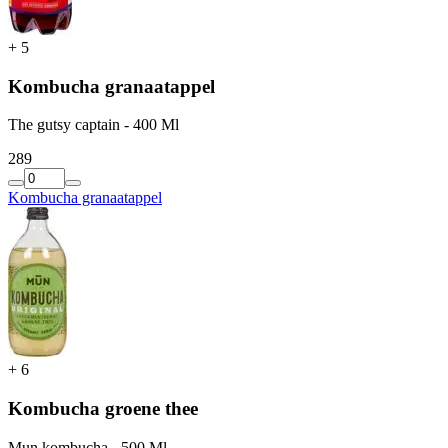
+
5
Kombucha granaatappel
The gutsy captain - 400 Ml
2
89
Kombucha granaatappel
+
6
Kombucha groene thee
Mun kombucha - 500 Ml