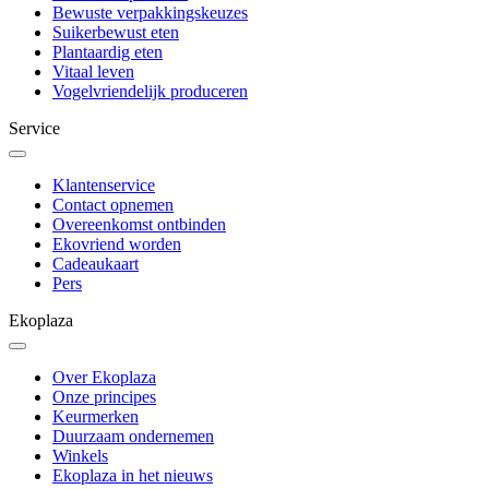
Bewuste verpakkingskeuzes
Suikerbewust eten
Plantaardig eten
Vitaal leven
Vogelvriendelijk produceren
Service
Klantenservice
Contact opnemen
Overeenkomst ontbinden
Ekovriend worden
Cadeaukaart
Pers
Ekoplaza
Over Ekoplaza
Onze principes
Keurmerken
Duurzaam ondernemen
Winkels
Ekoplaza in het nieuws