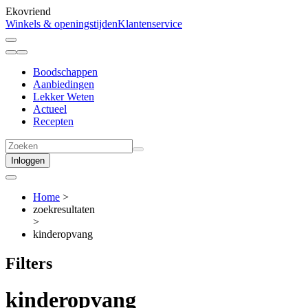
Ekovriend
Winkels & openingstijden
Klantenservice
Boodschappen
Aanbiedingen
Lekker Weten
Actueel
Recepten
Inloggen
Home
>
zoekresultaten
>
kinderopvang
Filters
kinderopvang