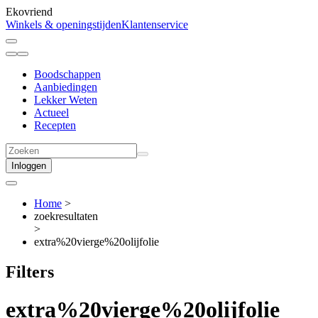
Ekovriend
Winkels & openingstijden
Klantenservice
Boodschappen
Aanbiedingen
Lekker Weten
Actueel
Recepten
Inloggen
Home
>
zoekresultaten
>
extra%20vierge%20olijfolie
Filters
extra%20vierge%20olijfolie