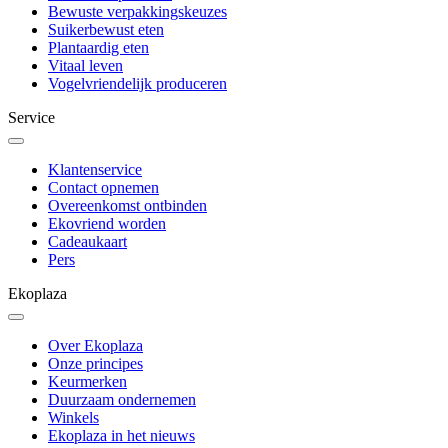
Bewuste verpakkingskeuzes
Suikerbewust eten
Plantaardig eten
Vitaal leven
Vogelvriendelijk produceren
Service
Klantenservice
Contact opnemen
Overeenkomst ontbinden
Ekovriend worden
Cadeaukaart
Pers
Ekoplaza
Over Ekoplaza
Onze principes
Keurmerken
Duurzaam ondernemen
Winkels
Ekoplaza in het nieuws