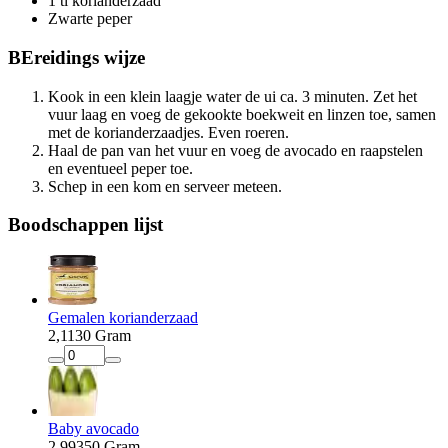
1 tl korianderzaad
Zwarte peper
BEreidings
wijze
Kook in een klein laagje water de ui ca. 3 minuten. Zet het
vuur laag en voeg de gekookte boekweit en linzen toe, samen
met de korianderzaadjes. Even roeren.
Haal de pan van het vuur en voeg de avocado en raapstelen
en eventueel peper toe.
Schep in een kom en serveer meteen.
Boodschappen
lijst
Gemalen korianderzaad
2
,
11
30 Gram
Baby avocado
2
,
99
350 Gram