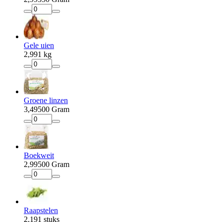
Gele uien
2
,
99
1 kg
Groene linzen
3
,
49
500 Gram
Boekweit
2
,
99
500 Gram
Raapstelen
2
,
19
1 stuks