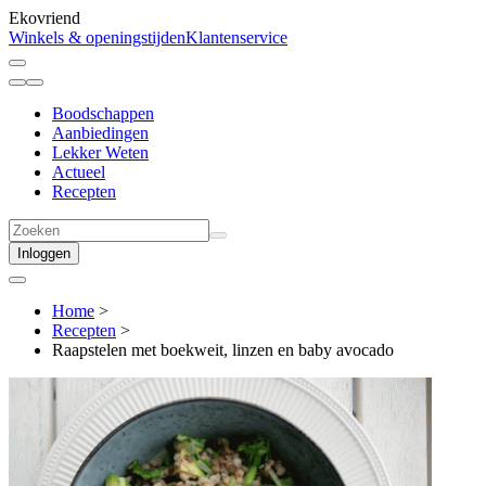
Ekovriend
Winkels & openingstijden
Klantenservice
Boodschappen
Aanbiedingen
Lekker Weten
Actueel
Recepten
Inloggen
Home
>
Recepten
>
Raapstelen met boekweit, linzen en baby avocado