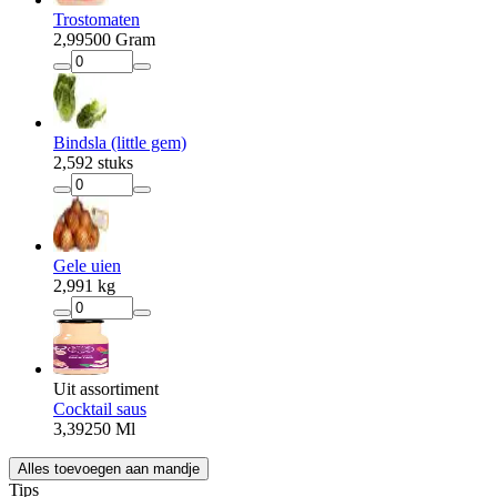
Trostomaten
2
,
99
500 Gram
Bindsla (little gem)
2
,
59
2 stuks
Gele uien
2
,
99
1 kg
Uit assortiment
Cocktail saus
3
,
39
250 Ml
Alles toevoegen aan mandje
Tips