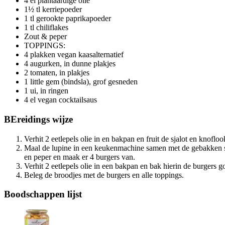
4 el plantaardige olie
1½ tl kerriepoeder
1 tl gerookte paprikapoeder
1 tl chiliflakes
Zout & peper
TOPPINGS:
4 plakken vegan kaasalternatief
4 augurken, in dunne plakjes
2 tomaten, in plakjes
1 little gem (bindsla), grof gesneden
1 ui, in ringen
4 el vegan cocktailsaus
BEreidings
wijze
Verhit 2 eetlepels olie in en bakpan en fruit de sjalot en knof
Maal de lupine in een keukenmachine samen met de gebakken sja
en peper en maak er 4 burgers van.
Verhit 2 eetlepels olie in een bakpan en bak hierin de burgers g
Beleg de broodjes met de burgers en alle toppings.
Boodschappen
lijst