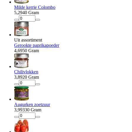
Milde kerrie Colombo
5
,
29
40 Gram
Uit assortiment
Gerookte paprikapoeder
4
,
69
50 Gram
Chilivlokken
3
,
89
20 Gram
Augurken zoetzuur
3
,
99
330 Gram