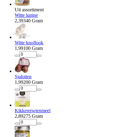
Uit assortiment
Witte lupine
2
,
39
340 Gram
Witte knoflook
1
,
99
100 Gram
Sjalotten
1
,
99
200 Gram
Kikkererwtenmeel
2
,
89
275 Gram