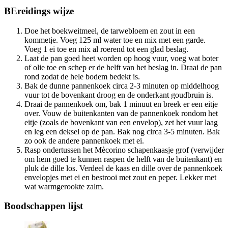
BEreidings
wijze
Doe het boekweitmeel, de tarwebloem en zout in een
kommetje. Voeg 125 ml water toe en mix met een garde.
Voeg 1 ei toe en mix al roerend tot een glad beslag.
Laat de pan goed heet worden op hoog vuur, voeg wat boter
of olie toe en schep er de helft van het beslag in. Draai de pan
rond zodat de hele bodem bedekt is.
Bak de dunne pannenkoek circa 2-3 minuten op middelhoog
vuur tot de bovenkant droog en de onderkant goudbruin is.
Draai de pannenkoek om, bak 1 minuut en breek er een eitje
over. Vouw de buitenkanten van de pannenkoek rondom het
eitje (zoals de bovenkant van een envelop), zet het vuur laag
en leg een deksel op de pan. Bak nog circa 3-5 minuten. Bak
zo ook de andere pannenkoek met ei.
Rasp ondertussen het Mècorino schapenkaasje grof (verwijder
om hem goed te kunnen raspen de helft van de buitenkant) en
pluk de dille los. Verdeel de kaas en dille over de pannenkoek
envelopjes met ei en bestrooi met zout en peper. Lekker met
wat warmgerookte zalm.
Boodschappen
lijst