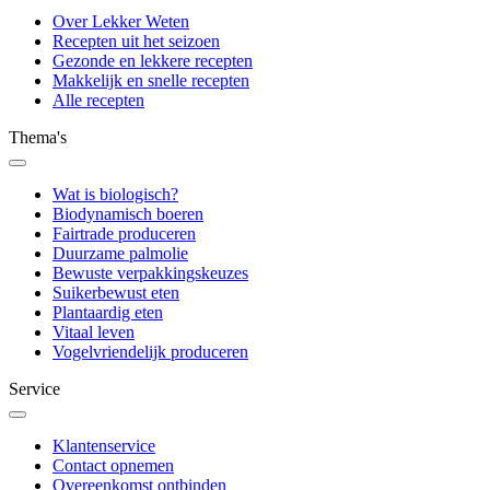
Over Lekker Weten
Recepten uit het seizoen
Gezonde en lekkere recepten
Makkelijk en snelle recepten
Alle recepten
Thema's
Wat is biologisch?
Biodynamisch boeren
Fairtrade produceren
Duurzame palmolie
Bewuste verpakkingskeuzes
Suikerbewust eten
Plantaardig eten
Vitaal leven
Vogelvriendelijk produceren
Service
Klantenservice
Contact opnemen
Overeenkomst ontbinden