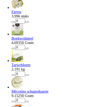
Eieren
3
,
99
6 stuks
Boekweitmeel
4
,
69
350 Gram
Tarwebloem
2
,
19
1 kg
Mècorino schapenkaasje
9
,
15
250 Gram