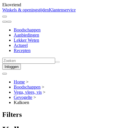
Ekovriend
Winkels & openingstijden
Klantenservice
Boodschappen
Aanbiedingen
Lekker Weten
Actueel
Recepten
Inloggen
Home
>
Boodschappen
>
Vega, vlees, vis
>
Gevogelte
>
Kalkoen
Filters