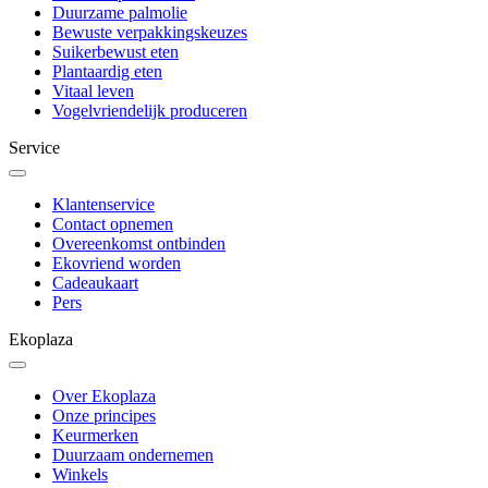
Duurzame palmolie
Bewuste verpakkingskeuzes
Suikerbewust eten
Plantaardig eten
Vitaal leven
Vogelvriendelijk produceren
Service
Klantenservice
Contact opnemen
Overeenkomst ontbinden
Ekovriend worden
Cadeaukaart
Pers
Ekoplaza
Over Ekoplaza
Onze principes
Keurmerken
Duurzaam ondernemen
Winkels