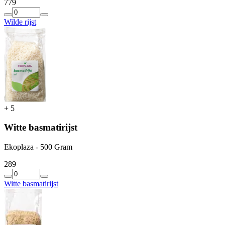
7
79
Wilde rijst
+
5
Witte basmatirijst
Ekoplaza - 500 Gram
2
89
Witte basmatirijst