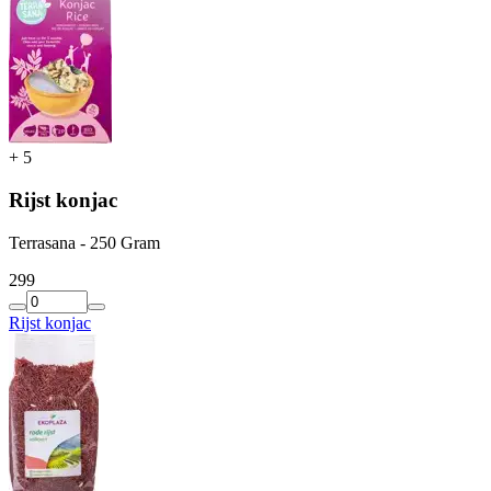
+
5
Rijst konjac
Terrasana - 250 Gram
2
99
Rijst konjac