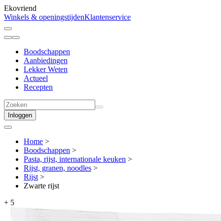
Ekovriend
Winkels & openingstijden
Klantenservice
Boodschappen
Aanbiedingen
Lekker Weten
Actueel
Recepten
Inloggen
Home
>
Boodschappen
>
Pasta, rijst, internationale keuken
>
Rijst, granen, noodles
>
Rijst
>
Zwarte rijst
+
5