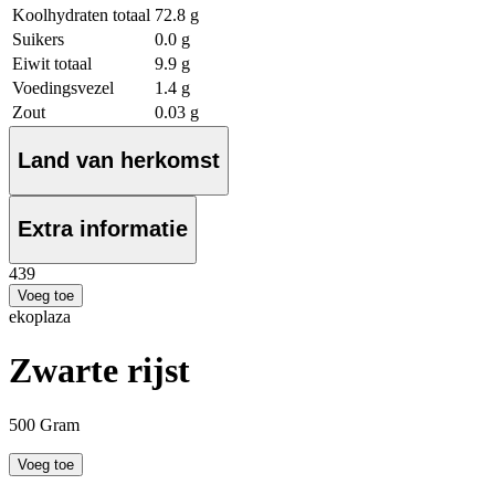
Koolhydraten totaal
72.8 g
Suikers
0.0 g
Eiwit totaal
9.9 g
Voedingsvezel
1.4 g
Zout
0.03 g
Land van herkomst
Extra informatie
4
39
Voeg toe
ekoplaza
Zwarte rijst
500 Gram
Voeg toe