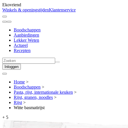
Ekovriend
Winkels & openingstijden
Klantenservice
Boodschappen
Aanbiedingen
Lekker Weten
Actueel
Recepten
Inloggen
Home
>
Boodschappen
>
Pasta, rijst, internationale keuken
>
Rijst, granen, noodles
>
Rijst
>
Witte basmatirijst
+
5