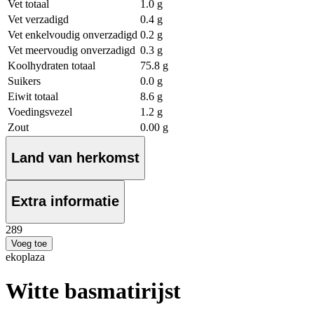
Vet totaal
1.0 g
Vet verzadigd
0.4 g
Vet enkelvoudig onverzadigd
0.2 g
Vet meervoudig onverzadigd
0.3 g
Koolhydraten totaal
75.8 g
Suikers
0.0 g
Eiwit totaal
8.6 g
Voedingsvezel
1.2 g
Zout
0.00 g
Land van herkomst
Extra informatie
2
89
Voeg toe
ekoplaza
Witte basmatirijst