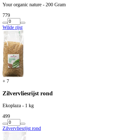
Your organic nature - 200 Gram
7
79
Wilde rijst
+
7
Zilvervliesrijst rond
Ekoplaza - 1 kg
4
99
Zilvervliesrijst rond