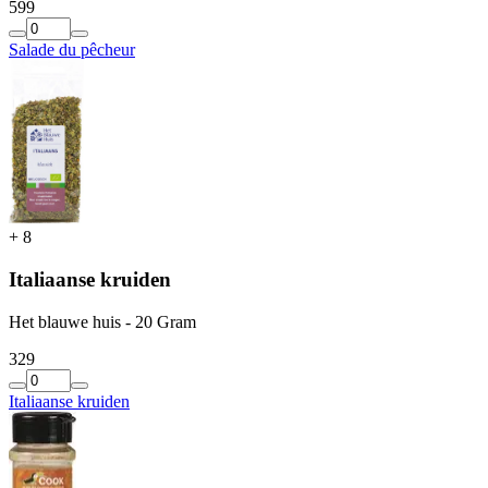
5
99
Salade du pêcheur
+
8
Italiaanse kruiden
Het blauwe huis - 20 Gram
3
29
Italiaanse kruiden