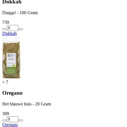
Dukkah
Duqqa! - 100 Gram
7
39
Dukkah
+
7
Oregano
Het blauwe huis - 20 Gram
3
09
Oregano