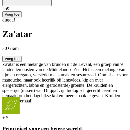
5
59
Voeg toe
duqqa!
Za'atar
30 Gram
Voeg toe
Za'atar is een melange van kruiden uit de Levant, een groep van 9
landen ten oosten van de Middelandse Zee. Het is een melange van
tijm en oregano, versterkt met sumak en sesamzaad. Onmisbaar voor
manouche, maar ook heerlijk bij lamsvlees, kip en over
eiergerechten, labne en (geroosterde) groente. De kruiden en
specerijen(mixen) van Duqqa! zijn biologisch gecertificeerd en
gemaakt om het dagelijkse koken meer smaak te geven. Kruiden
met een verhaal!
...
Meer
+
5
Principieel voor een betere wereld.