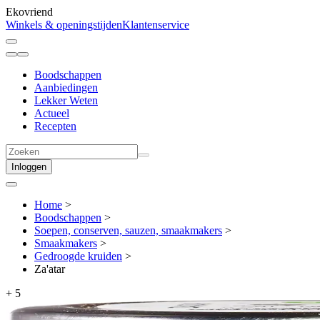
Ekovriend
Winkels & openingstijden
Klantenservice
Boodschappen
Aanbiedingen
Lekker Weten
Actueel
Recepten
Inloggen
Home
>
Boodschappen
>
Soepen, conserven, sauzen, smaakmakers
>
Smaakmakers
>
Gedroogde kruiden
>
Za'atar
+
5