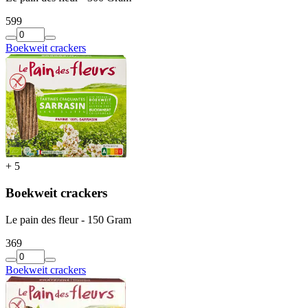
5
99
Boekweit crackers
+
5
Boekweit crackers
Le pain des fleur - 150 Gram
3
69
Boekweit crackers