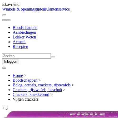
Ekovriend
Winkels & openingstijden
Klantenservice
Boodschappen
Aanbiedingen
Lekker Weten
Actueel
Recepten
Inloggen
Home
>
Boodschappen
>
Beleg, cereals, crackers, rijstwafels
>
Crackers, rijstwafels, beschuit
>
Crackers, knekkebrød
>
Vijgen crackers
+
3