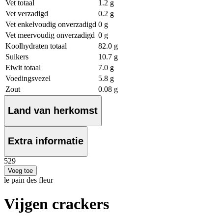
Vet totaal
1.2 g
Vet verzadigd
0.2 g
Vet enkelvoudig onverzadigd
0 g
Vet meervoudig onverzadigd
0 g
Koolhydraten totaal
82.0 g
Suikers
10.7 g
Eiwit totaal
7.0 g
Voedingsvezel
5.8 g
Zout
0.08 g
Land van herkomst
Extra informatie
5
29
Voeg toe
le pain des fleur
Vijgen crackers