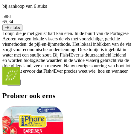
bij aankoop van 6 stuks
58
81
65
,
34
+6 stuks
Tonijn die je met gerust hart kan eten. In de buurt van de Portugese
Azoren vangen lokale vissers de vis met voorzichtige, gerichte
vismethoden: de pijl-en-lijnmethode. Het lokaal inblikken van de vis
zorgt voor economische ondersteuning. Deze tonijn is ingeblikt in
water met een snufje zout. Bij Fish4Ever is duurzaamheid leidend
en worden biologische waarden in de wilde visserij gebracht via de
drie pijlers land, zee en mensen. Nauwkeurige sourcing van boot tot
bord zorgt ervoor dat Fish4Ever precies weet wie, hoe en wanneer
vist.
...
Meer
Probeer ook eens