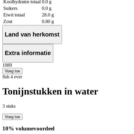
Koolhydraten totaal
0.0 g
Suikers
0.0 g
Eiwit totaal
28.0 g
Zout
0.80 g
Land van herkomst
Extra informatie
10
89
Voeg toe
fish 4 ever
Tonijnstukken in water
3 stuks
Voeg toe
10% volumevoordeel