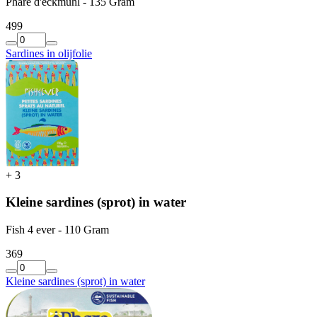
Phare d'eckmuhl - 135 Gram
4
99
Sardines in olijfolie
+
3
Kleine sardines (sprot) in water
Fish 4 ever - 110 Gram
3
69
Kleine sardines (sprot) in water