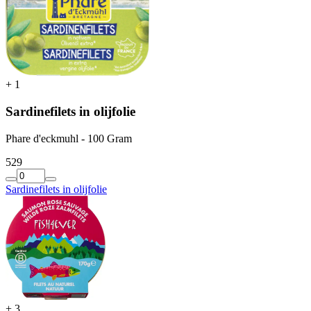
+
1
Sardinefilets in olijfolie
Phare d'eckmuhl - 100 Gram
5
29
Sardinefilets in olijfolie
+
3