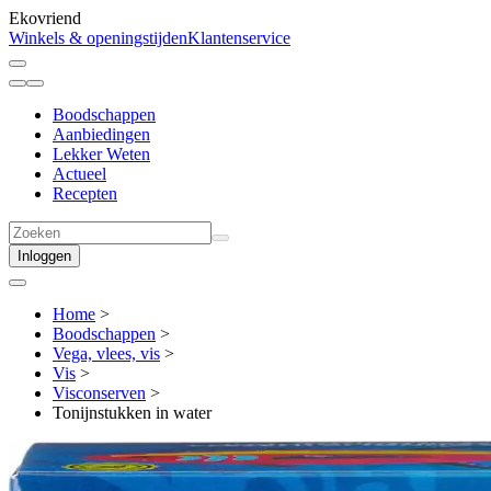
Ekovriend
Winkels & openingstijden
Klantenservice
Boodschappen
Aanbiedingen
Lekker Weten
Actueel
Recepten
Inloggen
Home
>
Boodschappen
>
Vega, vlees, vis
>
Vis
>
Visconserven
>
Tonijnstukken in water