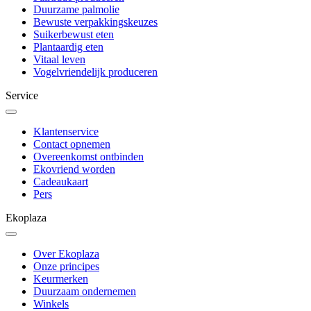
Duurzame palmolie
Bewuste verpakkingskeuzes
Suikerbewust eten
Plantaardig eten
Vitaal leven
Vogelvriendelijk produceren
Service
Klantenservice
Contact opnemen
Overeenkomst ontbinden
Ekovriend worden
Cadeaukaart
Pers
Ekoplaza
Over Ekoplaza
Onze principes
Keurmerken
Duurzaam ondernemen
Winkels