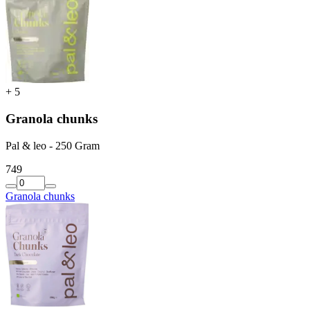
+
5
Granola chunks
Pal & leo - 250 Gram
7
49
Granola chunks