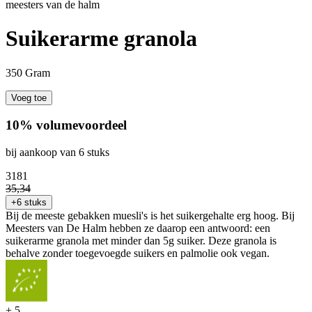
meesters van de halm
Suikerarme granola
350 Gram
Voeg toe
10% volumevoordeel
bij aankoop van 6 stuks
31
81
35
,
34
+6 stuks
Bij de meeste gebakken muesli's is het suikergehalte erg hoog. Bij
Meesters van De Halm hebben ze daarop een antwoord: een
suikerarme granola met minder dan 5g suiker. Deze granola is
behalve zonder toegevoegde suikers en palmolie ook vegan.
+
5