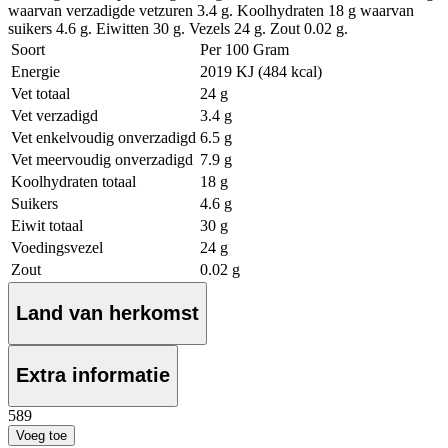
waarvan verzadigde vetzuren 3.4 g. Koolhydraten 18 g waarvan
suikers 4.6 g. Eiwitten 30 g. Vezels 24 g. Zout 0.02 g.
Soort
Per 100 Gram
Energie
2019 KJ (484 kcal)
Vet totaal
24 g
Vet verzadigd
3.4 g
Vet enkelvoudig onverzadigd
6.5 g
Vet meervoudig onverzadigd
7.9 g
Koolhydraten totaal
18 g
Suikers
4.6 g
Eiwit totaal
30 g
Voedingsvezel
24 g
Zout
0.02 g
Land van herkomst
Extra informatie
5
89
Voeg toe