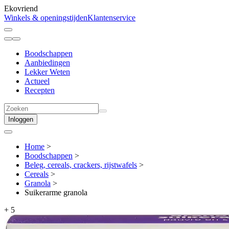
Ekovriend
Winkels & openingstijden
Klantenservice
Boodschappen
Aanbiedingen
Lekker Weten
Actueel
Recepten
Inloggen
Home
>
Boodschappen
>
Beleg, cereals, crackers, rijstwafels
>
Cereals
>
Granola
>
Suikerarme granola
+
5