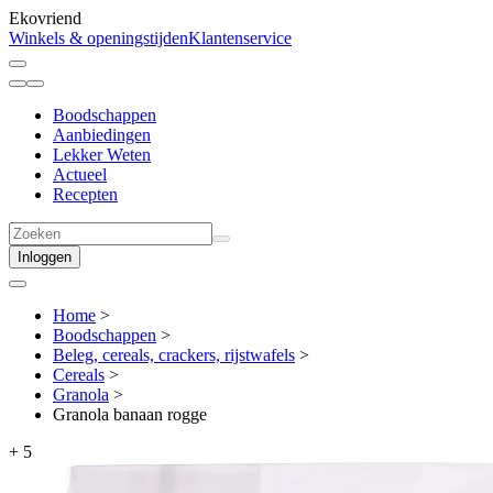
Ekovriend
Winkels & openingstijden
Klantenservice
Boodschappen
Aanbiedingen
Lekker Weten
Actueel
Recepten
Inloggen
Home
>
Boodschappen
>
Beleg, cereals, crackers, rijstwafels
>
Cereals
>
Granola
>
Granola banaan rogge
+
5