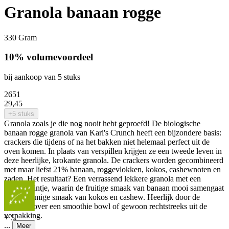
Granola banaan rogge
330 Gram
10% volumevoordeel
bij aankoop van 5 stuks
26
51
29
,
45
+5 stuks
Granola zoals je die nog nooit hebt geproefd! De biologische
banaan rogge granola van Kari's Crunch heeft een bijzondere basis:
crackers die tijdens of na het bakken niet helemaal perfect uit de
oven komen. In plaats van verspillen krijgen ze een tweede leven in
deze heerlijke, krokante granola. De crackers worden gecombineerd
met maar liefst 21% banaan, roggevlokken, kokos, cashewnoten en
zaden. Het resultaat? Een verrassend lekkere granola met een
tropisch tintje, waarin de fruitige smaak van banaan mooi samengaat
met de romige smaak van kokos en cashew. Heerlijk door de
yoghurt, over een smoothie bowl of gewoon rechtstreeks uit de
verpakking.
+
5
...
Meer