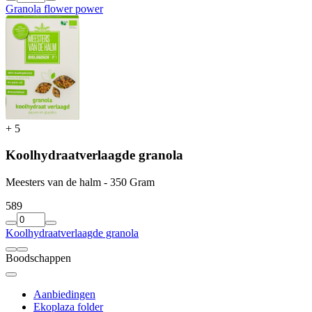
Granola flower power
+
5
Koolhydraatverlaagde granola
Meesters van de halm - 350 Gram
5
89
Koolhydraatverlaagde granola
Boodschappen
Aanbiedingen
Ekoplaza folder