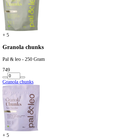
+
5
Granola chunks
Pal & leo - 250 Gram
7
49
Granola chunks
+
5