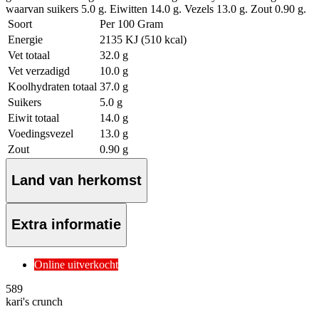
waarvan suikers 5.0 g. Eiwitten 14.0 g. Vezels 13.0 g. Zout 0.90 g.
Soort
Per 100 Gram
Energie
2135 KJ (510 kcal)
Vet totaal
32.0 g
Vet verzadigd
10.0 g
Koolhydraten totaal
37.0 g
Suikers
5.0 g
Eiwit totaal
14.0 g
Voedingsvezel
13.0 g
Zout
0.90 g
Land van herkomst
Extra informatie
Online uitverkocht
5
89
kari's crunch