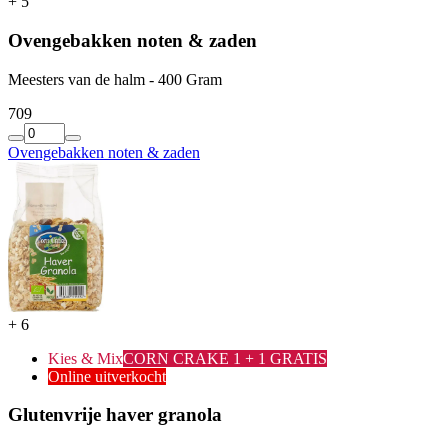
+
5
Ovengebakken noten & zaden
Meesters van de halm - 400 Gram
7
09
Ovengebakken noten & zaden
+
6
Kies & Mix
CORN CRAKE 1 + 1 GRATIS
Online uitverkocht
Glutenvrije haver granola