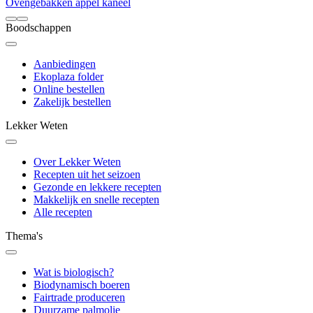
Ovengebakken appel kaneel
Boodschappen
Aanbiedingen
Ekoplaza folder
Online bestellen
Zakelijk bestellen
Lekker Weten
Over Lekker Weten
Recepten uit het seizoen
Gezonde en lekkere recepten
Makkelijk en snelle recepten
Alle recepten
Thema's
Wat is biologisch?
Biodynamisch boeren
Fairtrade produceren
Duurzame palmolie