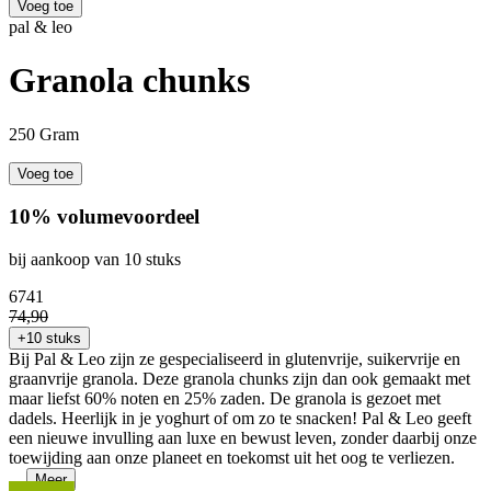
Voeg toe
pal & leo
Granola chunks
250 Gram
Voeg toe
10% volumevoordeel
bij aankoop van 10 stuks
67
41
74
,
90
+10 stuks
Bij Pal & Leo zijn ze gespecialiseerd in glutenvrije, suikervrije en
graanvrije granola. Deze granola chunks zijn dan ook gemaakt met
maar liefst 60% noten en 25% zaden. De granola is gezoet met
dadels. Heerlijk in je yoghurt of om zo te snacken! Pal & Leo geeft
een nieuwe invulling aan luxe en bewust leven, zonder daarbij onze
toewijding aan onze planeet en toekomst uit het oog te verliezen.
...
Meer