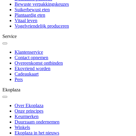
Bewuste verpakkingskeuzes
Suikerbewust eten
Plantaardig eten
Vitaal leven
Vogelvriendelijk produceren
Service
Klantenservice
Contact opnemen
Overeenkomst ontbinden
Ekovriend worden
Cadeaukaart
Pers
Ekoplaza
Over Ekoplaza
Onze principes
Keurmerken
Duurzaam ondernemen
Winkels
Ekoplaza in het nieuws