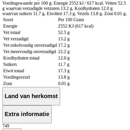
Voedingswaarde per 100 g: Energie 2552 kJ / 617 kcal. Vetten 52.5
g waarvan verzadigde vetzuren 13.2 g. Koolhydraten 12.0 g
waarvan suikers 11.7 g. Eiwitten 17.3 g. Vezels 13.8 g. Zout 0.01 g.
Soort
Per 100 Gram
Energie
2552 KJ (617 kcal)
Vet totaal
52.5 g
Vet verzadigd
13.2 g
Vet enkelvoudig onverzadigd
17.2 g
Vet meervoudig onverzadigd
22.2 g
Koolhydraten totaal
12.0 g
Suikers
11.7 g
Eiwit totaal
17.3 g
Voedingsvezel
13.8 g
Zout
0.01 g
Land van herkomst
Extra informatie
7
49