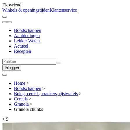
Ekovriend
Winkels & openingstijden
Klantenservice
Boodschappen
Aanbiedingen
Lekker Weten
Actueel
Recepten
Inloggen
Home
>
Boodschappen
>
Beleg, cereals, crackers, rijstwafels
>
Cereals
>
Granola
>
Granola chunks
+
5