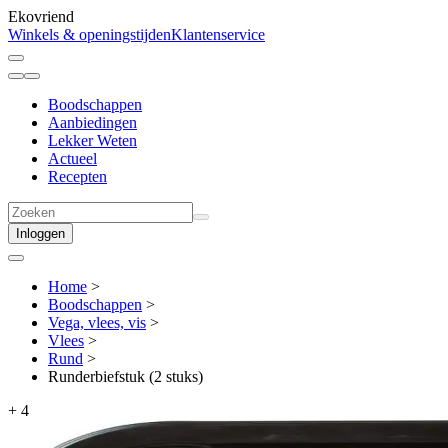
Ekovriend
Winkels & openingstijden
Klantenservice
Boodschappen
Aanbiedingen
Lekker Weten
Actueel
Recepten
Inloggen
Home
>
Boodschappen
>
Vega, vlees, vis
>
Vlees
>
Rund
>
Runderbiefstuk (2 stuks)
+
4