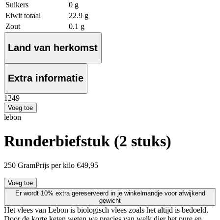
Suikers
0 g
Eiwit totaal
22.9 g
Zout
0.1 g
Land van herkomst
Extra informatie
12
49
Voeg toe
lebon
Runderbiefstuk (2 stuks)
250 Gram
Prijs per kilo €49,95
Voeg toe
Er wordt 10% extra gereserveerd in je winkelmandje voor afwijkend
gewicht
Het vlees van Lebon is biologisch vlees zoals het altijd is bedoeld.
Door de korte keten weten we precies van welk dier het pure en