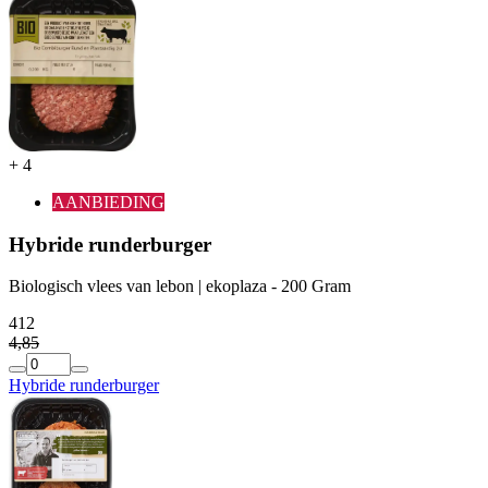
+
4
AANBIEDING
Hybride runderburger
Biologisch vlees van lebon | ekoplaza - 200 Gram
4
12
4
,
85
Hybride runderburger