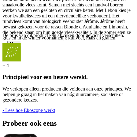
smaakvolle vlees komt. Samen met slechts een handvol boeren
werken we aan een gesloten en circulaire keten. Met Lebon kies je
voor kwaliteitsvlees uit een diervriendelijke veehouderij. Het
rundvlees komt van biologisch veehouder Jérôme. Jérôme heeft
bewust gekozen voor de rassen Blonde d'Aquitaine en Limousin,
die bekend staan om hun goede vleeskwaliteit. In de zomer eten ze
De prijs van dit product kan afwijken door gewicht verschillen.
gras en in de winter voornamelijk kuilvoer, maïs en granen.
...
Meer
+
4
Principieel voor een betere wereld.
We verkopen alleen producten die voldoen aan onze principes. We
helpen je graag in het maken van nóg duurzamere, socialere of
gezondere keuzes.
› Lees hoe Ekoscope werkt
Probeer ook eens