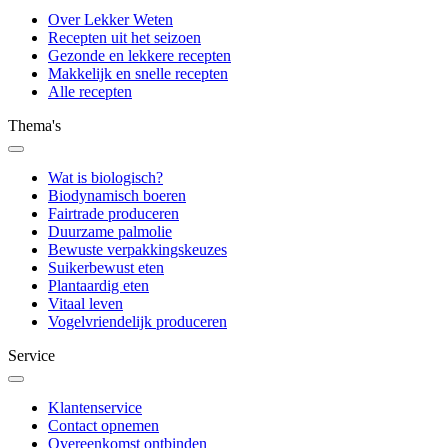
Over Lekker Weten
Recepten uit het seizoen
Gezonde en lekkere recepten
Makkelijk en snelle recepten
Alle recepten
Thema's
Wat is biologisch?
Biodynamisch boeren
Fairtrade produceren
Duurzame palmolie
Bewuste verpakkingskeuzes
Suikerbewust eten
Plantaardig eten
Vitaal leven
Vogelvriendelijk produceren
Service
Klantenservice
Contact opnemen
Overeenkomst ontbinden