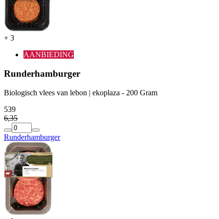
+
3
AANBIEDING
Runderhamburger
Biologisch vlees van lebon | ekoplaza - 200 Gram
5
39
6
,
35
Runderhamburger