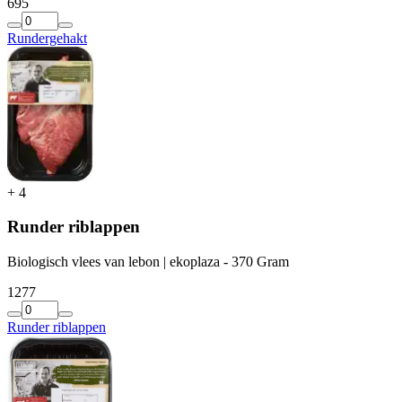
6
95
Rundergehakt
+
4
Runder riblappen
Biologisch vlees van lebon | ekoplaza - 370 Gram
12
77
Runder riblappen