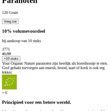
Paranoten
120 Gram
Voeg toe
10% volumevoordeel
bij aankoop van 10 stuks
37
71
41
,
90
+10 stuks
Your Organic Nature paranoten zijn heerlijk als borrelnootje te eten.
Grof gehakt toevoegen aan muesli, brood, taart of koek is ook erg
lekker.
+
6
Principieel voor een betere wereld.