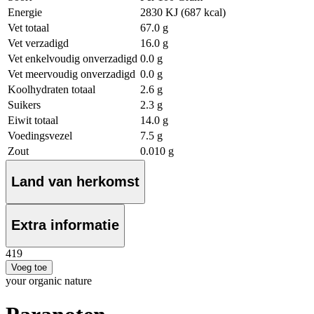
Energie
2830 KJ (687 kcal)
Vet totaal
67.0 g
Vet verzadigd
16.0 g
Vet enkelvoudig onverzadigd
0.0 g
Vet meervoudig onverzadigd
0.0 g
Koolhydraten totaal
2.6 g
Suikers
2.3 g
Eiwit totaal
14.0 g
Voedingsvezel
7.5 g
Zout
0.010 g
Land van herkomst
Extra informatie
4
19
Voeg toe
your organic nature