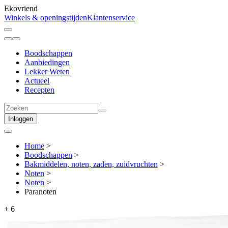
Ekovriend
Winkels & openingstijden
Klantenservice
Boodschappen
Aanbiedingen
Lekker Weten
Actueel
Recepten
Inloggen
Home
>
Boodschappen
>
Bakmiddelen, noten, zaden, zuidvruchten
>
Noten
>
Noten
>
Paranoten
+
6