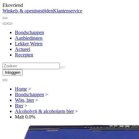
Ekovriend
Winkels & openingstijden
Klantenservice
Boodschappen
Aanbiedingen
Lekker Weten
Actueel
Recepten
Inloggen
Home
>
Boodschappen
>
Wijn, bier
>
Bier
>
Alcoholvrij & alcoholarm bier
>
Malt 0.0%