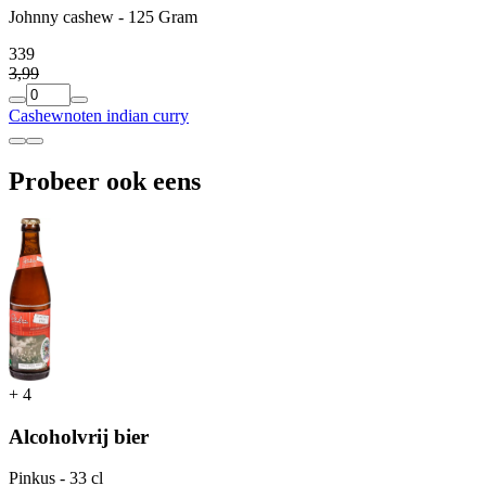
Johnny cashew - 125 Gram
3
39
3
,
99
Cashewnoten indian curry
Probeer ook eens
+
4
Alcoholvrij bier
Pinkus - 33 cl