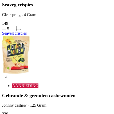
Seaveg crispies
Clearspring - 4 Gram
1
49
Seaveg crispies
+
4
AANBIEDING
Gebrande & gezouten cashewnoten
Johnny cashew - 125 Gram
3
39