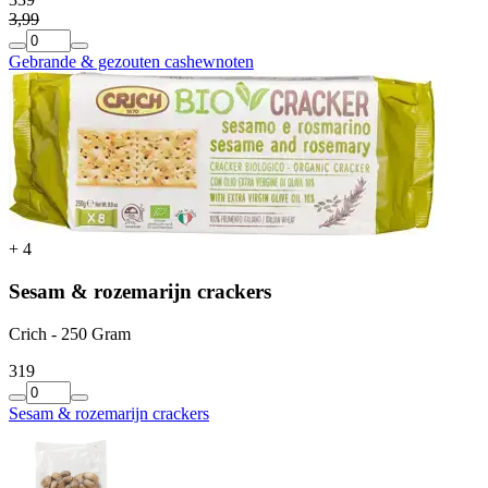
3
,
99
Gebrande & gezouten cashewnoten
+
4
Sesam & rozemarijn crackers
Crich - 250 Gram
3
19
Sesam & rozemarijn crackers