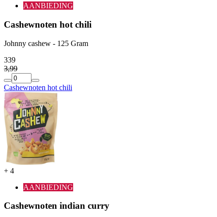
AANBIEDING
Cashewnoten hot chili
Johnny cashew - 125 Gram
3
39
3
,
99
Cashewnoten hot chili
+
4
AANBIEDING
Cashewnoten indian curry