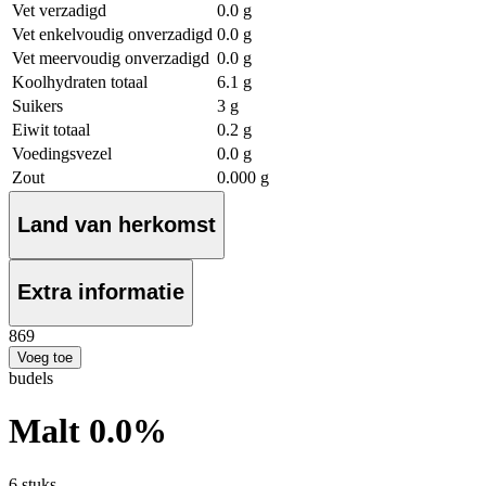
Vet verzadigd
0.0 g
Vet enkelvoudig onverzadigd
0.0 g
Vet meervoudig onverzadigd
0.0 g
Koolhydraten totaal
6.1 g
Suikers
3 g
Eiwit totaal
0.2 g
Voedingsvezel
0.0 g
Zout
0.000 g
Land van herkomst
Extra informatie
8
69
Voeg toe
budels
Malt 0.0%
6 stuks