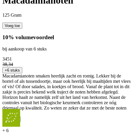
Macadamianoten
125 Gram
Voeg toe
10% volumevoordeel
bij aankoop van 6 stuks
34
51
38
,
34
+6 stuks
Macadamianoten smaken heerlijk zacht en romig. Lekker bij de
borrel of als tussendoortje, maar ook heerlijk bij maaltijden met vlees
of vis! Of door salades, in koekjes of brood. Vanaf de plant tot in dit
zakje is precies bekend welk traject de noten hebben afgelegd.
Horizon haalt ze namelijk zelf uit het land van herkomst. Naast de
controles vanuit het biologische keurmerk controleren ze nóg
driemaal op kwaliteit. Zo weten ze zeker dat ze met de beste noten
werken.
...
Meer
+
6