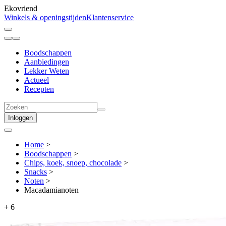
Ekovriend
Winkels & openingstijden
Klantenservice
Boodschappen
Aanbiedingen
Lekker Weten
Actueel
Recepten
Inloggen
Home
>
Boodschappen
>
Chips, koek, snoep, chocolade
>
Snacks
>
Noten
>
Macadamianoten
+
6