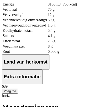
Energie
3100 KJ (753 kcal)
Vet totaal
76 g
Vet verzadigd
12 g
Vet enkelvoudig onverzadigd
59 g
Vet meervoudig onverzadigd
1.5 g
Koolhydraten totaal
5.4 g
Suikers
4.1 g
Eiwit totaal
7.8 g
Voedingsvezel
8 g
Zout
0.000 g
Land van herkomst
Extra informatie
6
39
Voeg toe
horizon