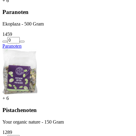
+
6
Paranoten
Ekoplaza - 500 Gram
14
59
Paranoten
+
6
Pistachenoten
Your organic nature - 150 Gram
12
89