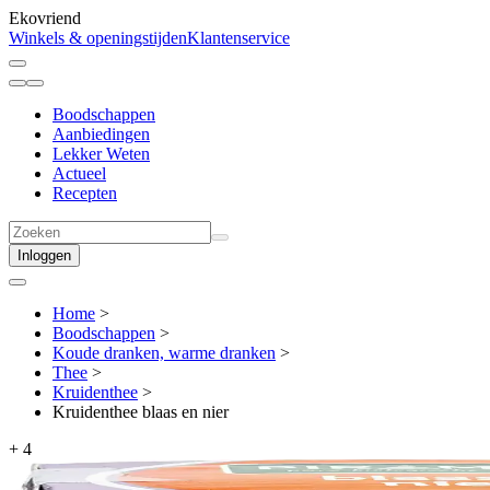
Ekovriend
Winkels & openingstijden
Klantenservice
Boodschappen
Aanbiedingen
Lekker Weten
Actueel
Recepten
Inloggen
Home
>
Boodschappen
>
Koude dranken, warme dranken
>
Thee
>
Kruidenthee
>
Kruidenthee blaas en nier
+
4