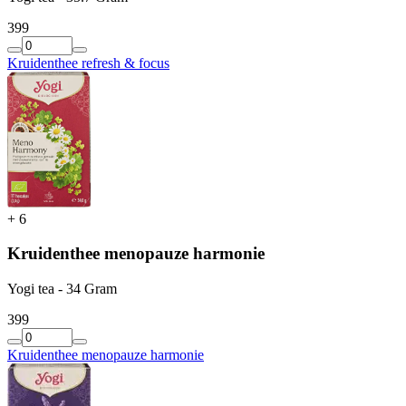
3
99
Kruidenthee refresh & focus
+
6
Kruidenthee menopauze harmonie
Yogi tea - 34 Gram
3
99
Kruidenthee menopauze harmonie