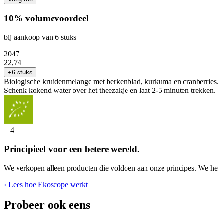
10% volumevoordeel
bij aankoop van 6 stuks
20
47
22
,
74
+6 stuks
Biologische kruidenmelange met berkenblad, kurkuma en cranberries.
Schenk kokend water over het theezakje en laat 2-5 minuten trekken.
+
4
Principieel voor een betere wereld.
We verkopen alleen producten die voldoen aan onze principes. We hel
› Lees hoe Ekoscope werkt
Probeer ook eens