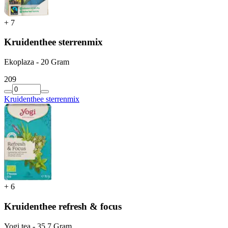
+
7
Kruidenthee sterrenmix
Ekoplaza - 20 Gram
2
09
Kruidenthee sterrenmix
+
6
Kruidenthee refresh & focus
Yogi tea - 35.7 Gram