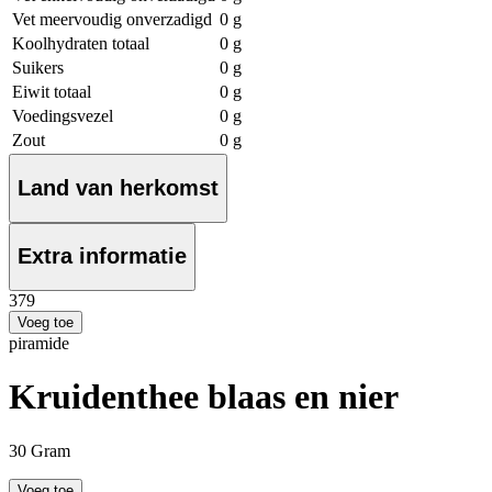
Vet meervoudig onverzadigd
0 g
Koolhydraten totaal
0 g
Suikers
0 g
Eiwit totaal
0 g
Voedingsvezel
0 g
Zout
0 g
Land van herkomst
Extra informatie
3
79
Voeg toe
piramide
Kruidenthee blaas en nier
30 Gram
Voeg toe