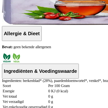
Allergie & Dieet
Bevat:
geen bekende allergenen
Ingrediënten & Voedingswaarde
Ingredienten: berkenblad* (28%), paardenbloemwortel*, venkel*, bra
Soort
Per 100 Gram
Energie
0 KJ (0 kcal)
Vet totaal
0 g
Vet verzadigd
0 g
Vet enkelvoudig onverzadigd
0 g