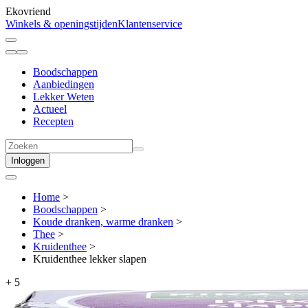
Ekovriend
Winkels & openingstijden
Klantenservice
Boodschappen
Aanbiedingen
Lekker Weten
Actueel
Recepten
Inloggen
Home
>
Boodschappen
>
Koude dranken, warme dranken
>
Thee
>
Kruidenthee
>
Kruidenthee lekker slapen
+
5