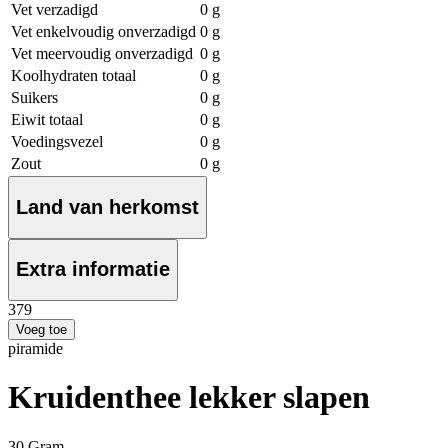
Vet verzadigd
0 g
Vet enkelvoudig onverzadigd
0 g
Vet meervoudig onverzadigd
0 g
Koolhydraten totaal
0 g
Suikers
0 g
Eiwit totaal
0 g
Voedingsvezel
0 g
Zout
0 g
Land van herkomst
Extra informatie
3
79
Voeg toe
piramide
Kruidenthee lekker slapen
30 Gram