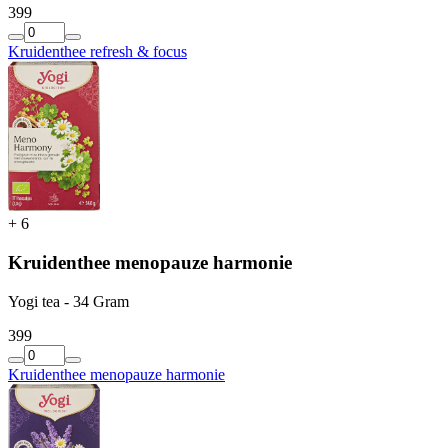
3
99
Kruidenthee refresh & focus
+
6
Kruidenthee menopauze harmonie
Yogi tea - 34 Gram
3
99
Kruidenthee menopauze harmonie