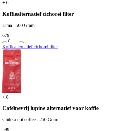
+
6
Koffiealternatief cichorei filter
Lima - 500 Gram
6
79
Koffiealternatief cichorei filter
+
8
Cafeïnevrij lupine alternatief voor koffie
Chikko not coffee - 250 Gram
5
99