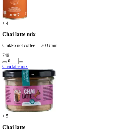
+
4
Chai latte mix
Chikko not coffee - 130 Gram
7
49
Chai latte mix
+
5
Chai latte