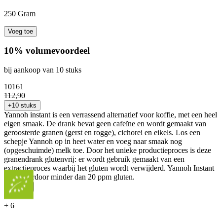
250 Gram
Voeg toe
10% volumevoordeel
bij aankoop van 10 stuks
101
61
112
,
90
+10 stuks
Yannoh instant is een verrassend alternatief voor koffie, met een heel
eigen smaak. De drank bevat geen cafeïne en wordt gemaakt van
geroosterde granen (gerst en rogge), cichorei en eikels. Los een
schepje Yannoh op in heet water en voeg naar smaak nog
(opgeschuimde) melk toe. Door het unieke productieproces is deze
granendrank glutenvrij: er wordt gebruik gemaakt van een
extractieproces waarbij het gluten wordt verwijderd. Yannoh Instant
bevat hierdoor minder dan 20 ppm gluten.
...
Meer
+
6