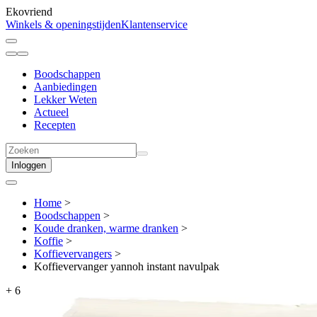
Ekovriend
Winkels & openingstijden
Klantenservice
Boodschappen
Aanbiedingen
Lekker Weten
Actueel
Recepten
Inloggen
Home
>
Boodschappen
>
Koude dranken, warme dranken
>
Koffie
>
Koffievervangers
>
Koffievervanger yannoh instant navulpak
+
6