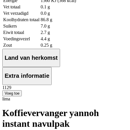
Energie
1560 KJ (368 kcal)
Vet totaal
0.1 g
Vet verzadigd
0.0 g
Koolhydraten totaal
86.8 g
Suikers
7.0 g
Eiwit totaal
2.7 g
Voedingsvezel
4.4 g
Zout
0.25 g
Land van herkomst
Extra informatie
11
29
Voeg toe
lima
Koffievervanger yannoh
instant navulpak