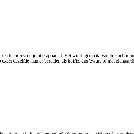
deze chicorei voor je fitlerapparaat. Het wordt gemaakt van de Cichori
p exact dezelfde manier bereiden als koffie, dus 'zwart' of met plantaard
pen je graag in het maken van nóg duurzamere, socialere of gezondere