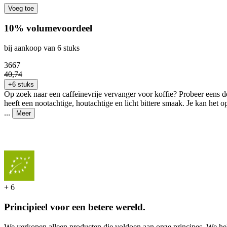
Voeg toe
10% volumevoordeel
bij aankoop van 6 stuks
36
67
40
,
74
+6 stuks
Op zoek naar een caffeïnevrije vervanger voor koffie? Probeer eens 
heeft een nootachtige, houtachtige en licht bittere smaak. Je kan het o
...
Meer
+
6
Principieel voor een betere wereld.
We verkopen alleen producten die voldoen aan onze principes. We hel