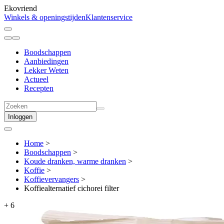
Ekovriend
Winkels & openingstijden
Klantenservice
Boodschappen
Aanbiedingen
Lekker Weten
Actueel
Recepten
Inloggen
Home
>
Boodschappen
>
Koude dranken, warme dranken
>
Koffie
>
Koffievervangers
>
Koffiealternatief cichorei filter
+
6