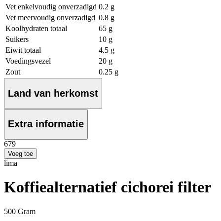
Vet enkelvoudig onverzadigd
0.2 g
Vet meervoudig onverzadigd
0.8 g
Koolhydraten totaal
65 g
Suikers
10 g
Eiwit totaal
4.5 g
Voedingsvezel
20 g
Zout
0.25 g
Land van herkomst
Extra informatie
6
79
Voeg toe
lima
Koffiealternatief cichorei filter
500 Gram