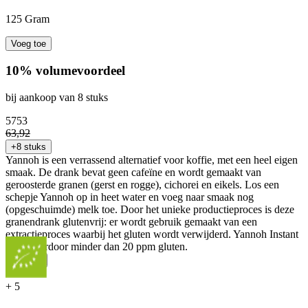
125 Gram
Voeg toe
10% volumevoordeel
bij aankoop van 8 stuks
57
53
63
,
92
+8 stuks
Yannoh is een verrassend alternatief voor koffie, met een heel eigen
smaak. De drank bevat geen cafeïne en wordt gemaakt van
geroosterde granen (gerst en rogge), cichorei en eikels. Los een
schepje Yannoh op in heet water en voeg naar smaak nog
(opgeschuimde) melk toe. Door het unieke productieproces is deze
granendrank glutenvrij: er wordt gebruik gemaakt van een
extractieproces waarbij het gluten wordt verwijderd. Yannoh Instant
bevat hierdoor minder dan 20 ppm gluten.
...
Meer
+
5