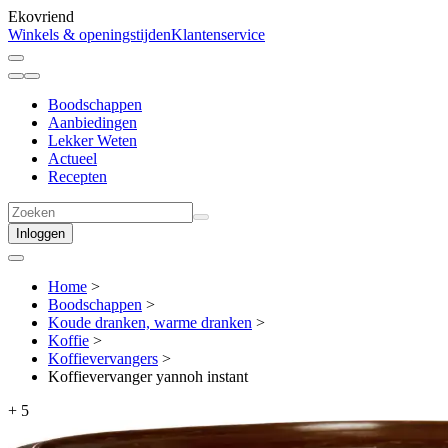
Ekovriend
Winkels & openingstijden
Klantenservice
Boodschappen
Aanbiedingen
Lekker Weten
Actueel
Recepten
Inloggen
Home
>
Boodschappen
>
Koude dranken, warme dranken
>
Koffie
>
Koffievervangers
>
Koffievervanger yannoh instant
+
5