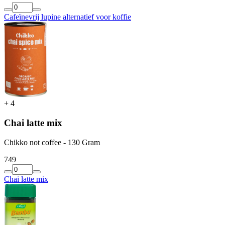
Cafeïnevrij lupine alternatief voor koffie
+
4
Chai latte mix
Chikko not coffee - 130 Gram
7
49
Chai latte mix