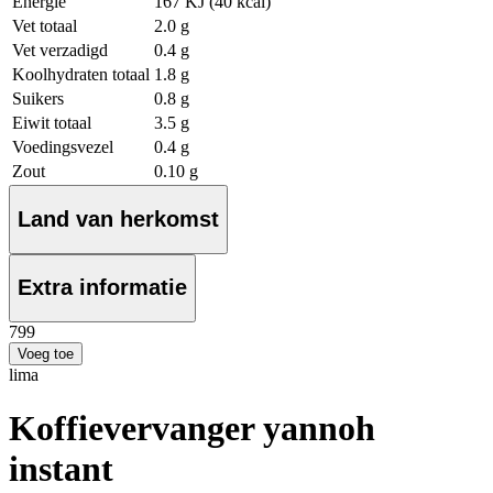
Energie
167 KJ (40 kcal)
Vet totaal
2.0 g
Vet verzadigd
0.4 g
Koolhydraten totaal
1.8 g
Suikers
0.8 g
Eiwit totaal
3.5 g
Voedingsvezel
0.4 g
Zout
0.10 g
Land van herkomst
Extra informatie
7
99
Voeg toe
lima
Koffievervanger yannoh
instant