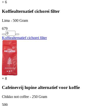
+
6
Koffiealternatief cichorei filter
Lima - 500 Gram
6
79
Koffiealternatief cichorei filter
+
8
Cafeïnevrij lupine alternatief voor koffie
Chikko not coffee - 250 Gram
5
99