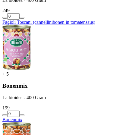
La bioidea - 400 Gram
2
49
Fagioli Toscani (cannellinibonen in tomatensaus)
+
5
Bonenmix
La bioidea - 400 Gram
1
99
Bonenmix