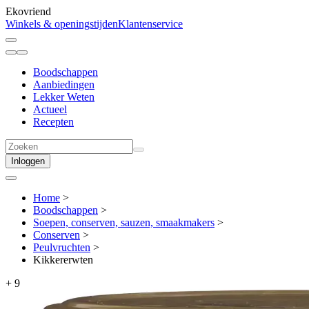
Ekovriend
Winkels & openingstijden
Klantenservice
Boodschappen
Aanbiedingen
Lekker Weten
Actueel
Recepten
Inloggen
Home
>
Boodschappen
>
Soepen, conserven, sauzen, smaakmakers
>
Conserven
>
Peulvruchten
>
Kikkererwten
+
9