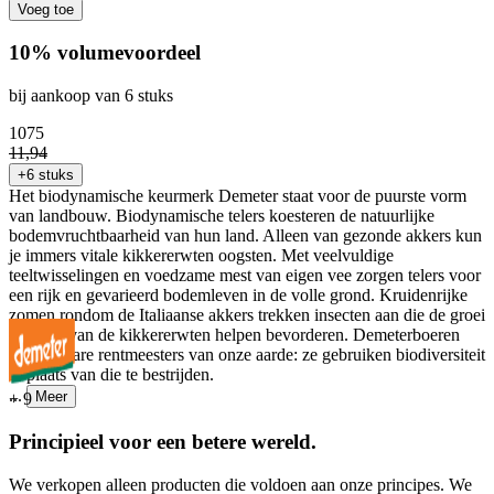
Voeg toe
10% volumevoordeel
bij aankoop van 6 stuks
10
75
11
,
94
+6 stuks
Het biodynamische keurmerk Demeter staat voor de puurste vorm
van landbouw. Biodynamische telers koesteren de natuurlijke
bodemvruchtbaarheid van hun land. Alleen van gezonde akkers kun
je immers vitale kikkererwten oogsten. Met veelvuldige
teeltwisselingen en voedzame mest van eigen vee zorgen telers voor
een rijk en gevarieerd bodemleven in de volle grond. Kruidenrijke
zomen rondom de Italiaanse akkers trekken insecten aan die de groei
en bloei van de kikkererwten helpen bevorderen. Demeterboeren
zijn de ware rentmeesters van onze aarde: ze gebruiken biodiversiteit
in plaats van die te bestrijden.
...
Meer
+
9
Principieel voor een betere wereld.
We verkopen alleen producten die voldoen aan onze principes. We