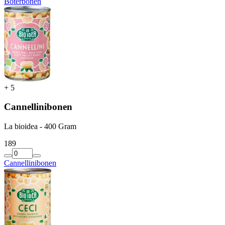
Boterbonen
+
5
Cannellinibonen
La bioidea - 400 Gram
1
89
Cannellinibonen