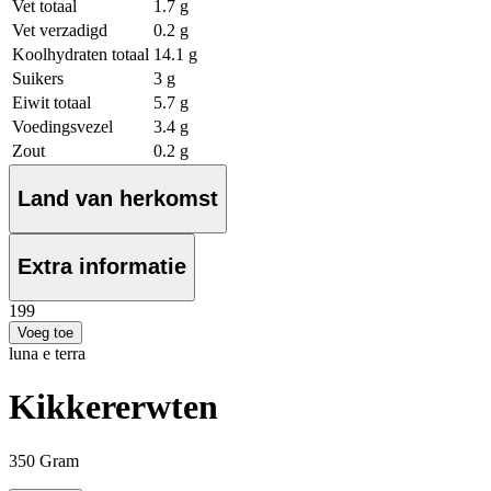
Vet totaal
1.7 g
Vet verzadigd
0.2 g
Koolhydraten totaal
14.1 g
Suikers
3 g
Eiwit totaal
5.7 g
Voedingsvezel
3.4 g
Zout
0.2 g
Land van herkomst
Extra informatie
1
99
Voeg toe
luna e terra
Kikkererwten
350 Gram