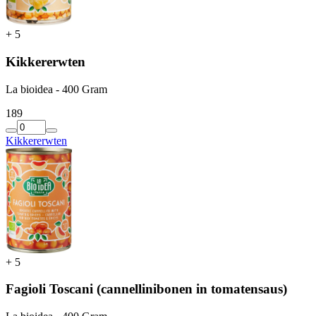
+
5
Kikkererwten
La bioidea - 400 Gram
1
89
Kikkererwten
+
5
Fagioli Toscani (cannellinibonen in tomatensaus)