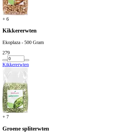
+
6
Kikkererwten
Ekoplaza - 500 Gram
2
79
Kikkererwten
+
7
Groene spliterwten