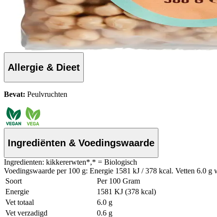
Allergie & Dieet
Bevat:
Peulvruchten
Ingrediënten & Voedingswaarde
Ingredienten: kikkererwten*,* = Biologisch
Voedingswaarde per 100 g: Energie 1581 kJ / 378 kcal. Vetten 6.0 g 
Soort
Per 100 Gram
Energie
1581 KJ (378 kcal)
Vet totaal
6.0 g
Vet verzadigd
0.6 g