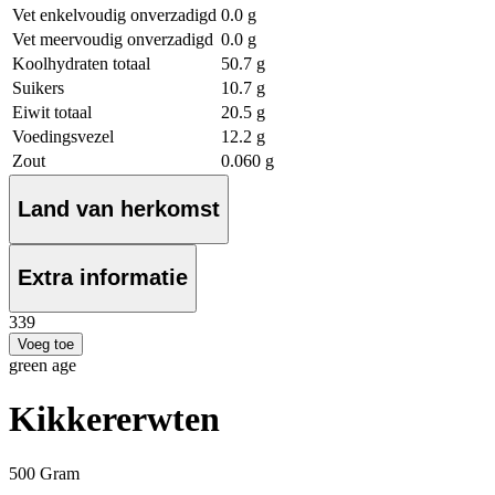
Vet enkelvoudig onverzadigd
0.0 g
Vet meervoudig onverzadigd
0.0 g
Koolhydraten totaal
50.7 g
Suikers
10.7 g
Eiwit totaal
20.5 g
Voedingsvezel
12.2 g
Zout
0.060 g
Land van herkomst
Extra informatie
3
39
Voeg toe
green age
Kikkererwten
500 Gram