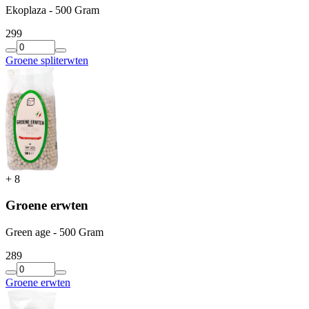
Ekoplaza - 500 Gram
2
99
Groene spliterwten
+
8
Groene erwten
Green age - 500 Gram
2
89
Groene erwten