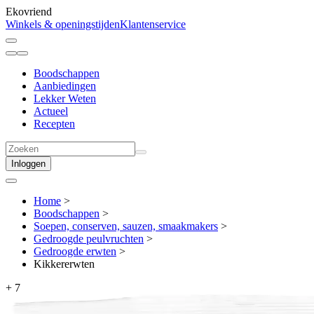
Ekovriend
Winkels & openingstijden
Klantenservice
Boodschappen
Aanbiedingen
Lekker Weten
Actueel
Recepten
Inloggen
Home
>
Boodschappen
>
Soepen, conserven, sauzen, smaakmakers
>
Gedroogde peulvruchten
>
Gedroogde erwten
>
Kikkererwten
+
7