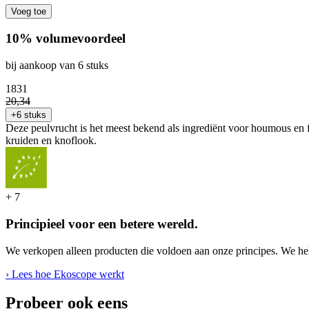
Voeg toe
10% volumevoordeel
bij aankoop van 6 stuks
18
31
20
,
34
+6 stuks
Deze peulvrucht is het meest bekend als ingrediënt voor houmous en f
kruiden en knoflook.
+
7
Principieel voor een betere wereld.
We verkopen alleen producten die voldoen aan onze principes. We hel
› Lees hoe Ekoscope werkt
Probeer ook eens