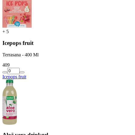
+
5
Icepops fruit
Terrasana - 400 Ml
4
09
Icepops fruit
Aloë vera drinkgel