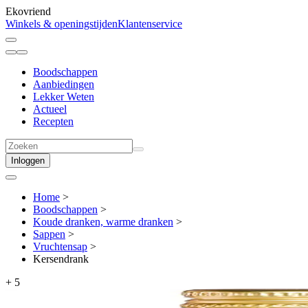
Ekovriend
Winkels & openingstijden
Klantenservice
Boodschappen
Aanbiedingen
Lekker Weten
Actueel
Recepten
Inloggen
Home
>
Boodschappen
>
Koude dranken, warme dranken
>
Sappen
>
Vruchtensap
>
Kersendrank
+
5