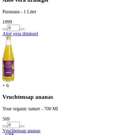
Purasana - 1 Liter
19
99
Aloë vera drinkgel
+
6
Vruchtensap ananas
Your organic nature - 700 Ml
5
69
Vruchtensap ananas