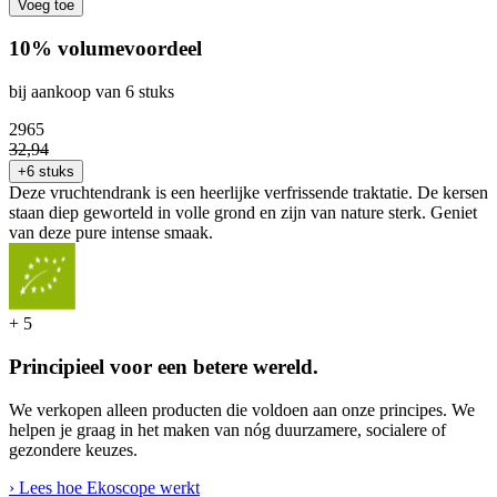
Voeg toe
10% volumevoordeel
bij aankoop van 6 stuks
29
65
32
,
94
+6 stuks
Deze vruchtendrank is een heerlijke verfrissende traktatie. De kersen
staan diep geworteld in volle grond en zijn van nature sterk. Geniet
van deze pure intense smaak.
+
5
Principieel voor een betere wereld.
We verkopen alleen producten die voldoen aan onze principes. We
helpen je graag in het maken van nóg duurzamere, socialere of
gezondere keuzes.
› Lees hoe Ekoscope werkt