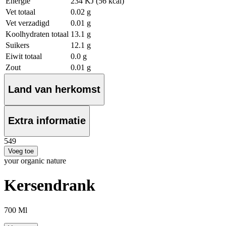
Energie
234 KJ (56 kcal)
Vet totaal
0.02 g
Vet verzadigd
0.01 g
Koolhydraten totaal
13.1 g
Suikers
12.1 g
Eiwit totaal
0.0 g
Zout
0.01 g
Land van herkomst
Extra informatie
5
49
Voeg toe
your organic nature
Kersendrank
700 Ml