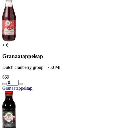
+
6
Granaatappelsap
Dutch cranberry group - 750 Ml
6
69
Granaatappelsap