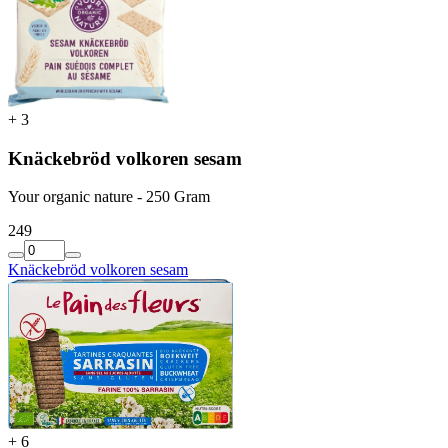
+
3
Knäckebröd volkoren sesam
Your organic nature - 250 Gram
2
49
Knäckebröd volkoren sesam
+
6