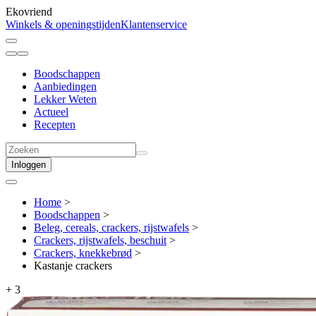
Ekovriend
Winkels & openingstijden
Klantenservice
Boodschappen
Aanbiedingen
Lekker Weten
Actueel
Recepten
Inloggen
Home
>
Boodschappen
>
Beleg, cereals, crackers, rijstwafels
>
Crackers, rijstwafels, beschuit
>
Crackers, knekkebrød
>
Kastanje crackers
+
3