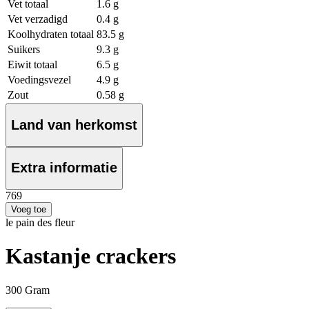
Vet totaal
1.6 g
Vet verzadigd
0.4 g
Koolhydraten totaal
83.5 g
Suikers
9.3 g
Eiwit totaal
6.5 g
Voedingsvezel
4.9 g
Zout
0.58 g
Land van herkomst
Extra informatie
7
69
Voeg toe
le pain des fleur
Kastanje crackers
300 Gram