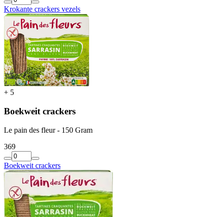
Krokante crackers vezels
+
5
Boekweit crackers
Le pain des fleur - 150 Gram
3
69
Boekweit crackers