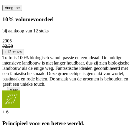
Voeg toe
10% volumevoordeel
bij aankoop van 12 stuks
29
05
32
,
28
+12 stuks
Trafo is 100% biologisch vanuit passie en een ideaal. De huidige
intensieve landbouw is niet langer houdbaar, dus zij zien biologische
landbouw als de enige weg. Fantastische idealen gecombineerd met
een fantastische smaak. Deze groentechips is gemaakt van wortel,
pastinaak en rode bieten. De smaak van de groenten is behouden en
geeft een unieke touch.
...
Meer
+
6
Principieel voor een betere wereld.