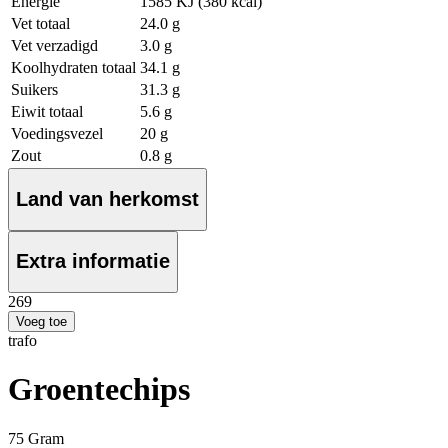
Energie
1585 KJ (380 kcal)
Vet totaal
24.0 g
Vet verzadigd
3.0 g
Koolhydraten totaal
34.1 g
Suikers
31.3 g
Eiwit totaal
5.6 g
Voedingsvezel
20 g
Zout
0.8 g
Land van herkomst
Extra informatie
2
69
Voeg toe
trafo
Groentechips
75 Gram