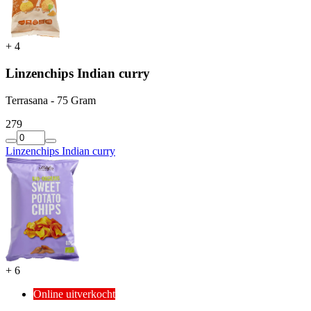
+
4
Linzenchips Indian curry
Terrasana - 75 Gram
2
79
Linzenchips Indian curry
+
6
Online uitverkocht