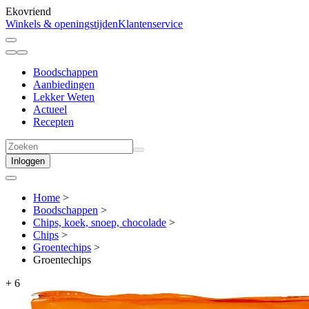
Ekovriend
Winkels & openingstijden
Klantenservice
Boodschappen
Aanbiedingen
Lekker Weten
Actueel
Recepten
Inloggen
Home
>
Boodschappen
>
Chips, koek, snoep, chocolade
>
Chips
>
Groentechips
>
Groentechips
+
6