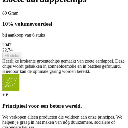
80 Gram
10% volumevoordeel
bij aankoop van 6 stuks
20
47
22
,
74
+6 stuks
Heerlijke krokante groentechips gemaakt van zoete aardappel. Deze
chips wordt gebakken in zonnebloemolie en in batches gefrituurd.
Hierdoor kan de optimale garing worden bereikt.
+
6
Principieel voor een betere wereld.
We verkopen alleen producten die voldoen aan onze principes. We
helpen je graag in het maken van nóg duurzamere, socialere of
gezondere keuzes.