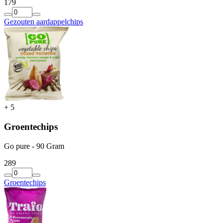
1
79
Gezouten aardappelchips
+
5
Groentechips
Go pure - 90 Gram
2
89
Groentechips