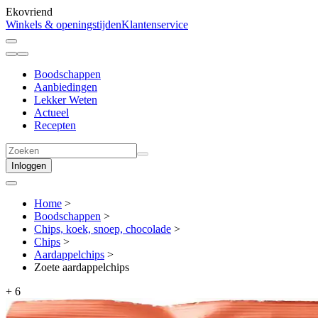
Ekovriend
Winkels & openingstijden
Klantenservice
Boodschappen
Aanbiedingen
Lekker Weten
Actueel
Recepten
Inloggen
Home
>
Boodschappen
>
Chips, koek, snoep, chocolade
>
Chips
>
Aardappel­chips
>
Zoete aardappelchips
+
6