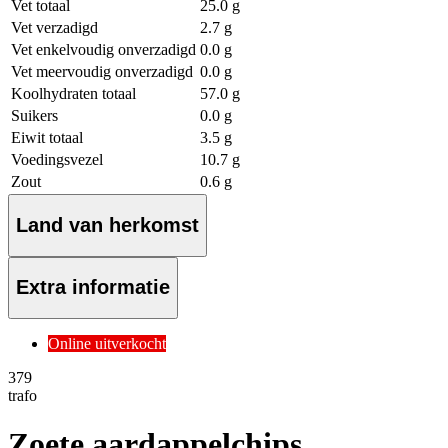
Vet totaal
25.0 g
Vet verzadigd
2.7 g
Vet enkelvoudig onverzadigd
0.0 g
Vet meervoudig onverzadigd
0.0 g
Koolhydraten totaal
57.0 g
Suikers
0.0 g
Eiwit totaal
3.5 g
Voedingsvezel
10.7 g
Zout
0.6 g
Land van herkomst
Extra informatie
Online uitverkocht
3
79
trafo
Zoete aardappelchips