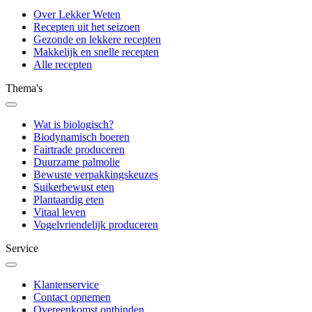
Over Lekker Weten
Recepten uit het seizoen
Gezonde en lekkere recepten
Makkelijk en snelle recepten
Alle recepten
Thema's
Wat is biologisch?
Biodynamisch boeren
Fairtrade produceren
Duurzame palmolie
Bewuste verpakkingskeuzes
Suikerbewust eten
Plantaardig eten
Vitaal leven
Vogelvriendelijk produceren
Service
Klantenservice
Contact opnemen
Overeenkomst ontbinden