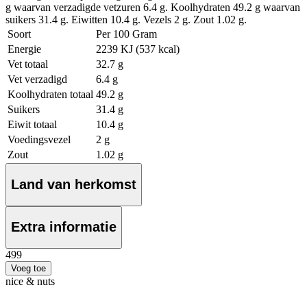
g waarvan verzadigde vetzuren 6.4 g. Koolhydraten 49.2 g waarvan
suikers 31.4 g. Eiwitten 10.4 g. Vezels 2 g. Zout 1.02 g.
Soort
Per 100 Gram
Energie
2239 KJ (537 kcal)
Vet totaal
32.7 g
Vet verzadigd
6.4 g
Koolhydraten totaal
49.2 g
Suikers
31.4 g
Eiwit totaal
10.4 g
Voedingsvezel
2 g
Zout
1.02 g
Land van herkomst
Extra informatie
4
99
Voeg toe
nice & nuts