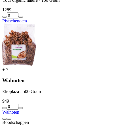
Your organic nature - 150 Gram
12
89
Pistachenoten
+
7
Walnoten
Ekoplaza - 500 Gram
9
49
Walnoten
Boodschappen