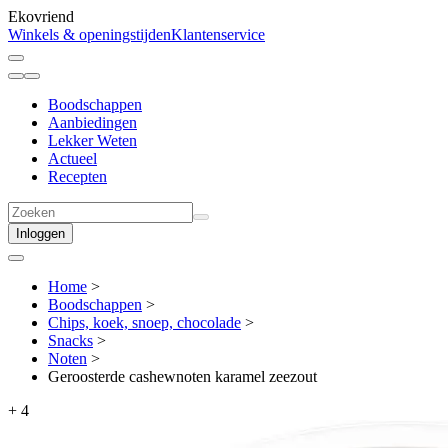
Ekovriend
Winkels & openingstijden
Klantenservice
Boodschappen
Aanbiedingen
Lekker Weten
Actueel
Recepten
Inloggen
Home
>
Boodschappen
>
Chips, koek, snoep, chocolade
>
Snacks
>
Noten
>
Geroosterde cashewnoten karamel zeezout
+
4