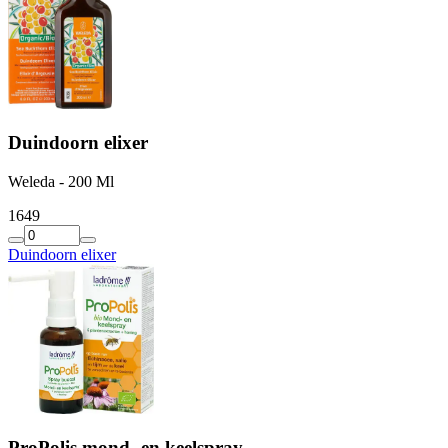
Duindoorn elixer
Weleda - 200 Ml
16
49
Duindoorn elixer
ProPolis mond- en keelspray