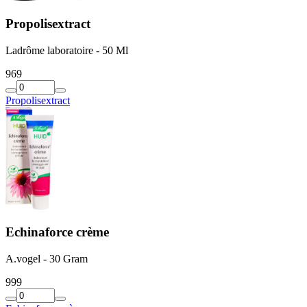
Propolisextract
Ladrôme laboratoire - 50 Ml
9
69
Propolisextract
Echinaforce crème
A.vogel - 30 Gram
9
99