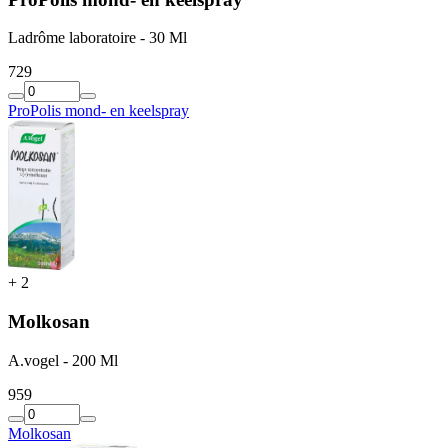
Ladrôme laboratoire - 30 Ml
7
29
ProPolis mond- en keelspray
+
2
Molkosan
A.vogel - 200 Ml
9
59
Molkosan