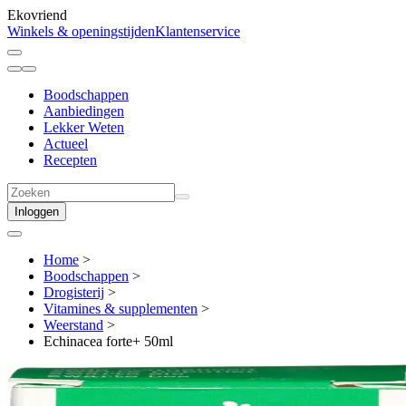
Ekovriend
Winkels & openingstijden
Klantenservice
Boodschappen
Aanbiedingen
Lekker Weten
Actueel
Recepten
Inloggen
Home
>
Boodschappen
>
Drogisterij
>
Vitamines & supplementen
>
Weerstand
>
Echinacea forte+ 50ml