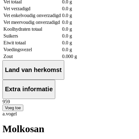
Vet totaal
0.0 g
Vet verzadigd
0.0 g
Vet enkelvoudig onverzadigd
0.0 g
Vet meervoudig onverzadigd
0.0 g
Koolhydraten totaal
0.0 g
Suikers
0.0 g
Eiwit totaal
0.0 g
Voedingsvezel
0.0 g
Zout
0.000 g
Land van herkomst
Extra informatie
9
59
Voeg toe
a.vogel
Molkosan