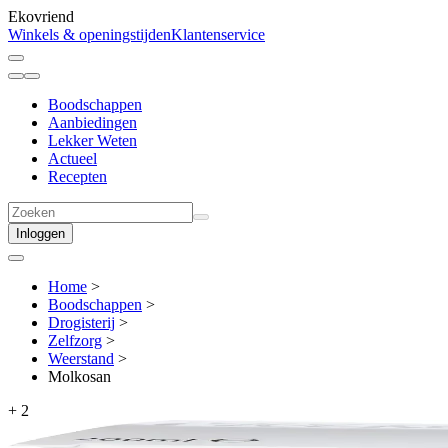
Ekovriend
Winkels & openingstijden
Klantenservice
Boodschappen
Aanbiedingen
Lekker Weten
Actueel
Recepten
Inloggen
Home
>
Boodschappen
>
Drogisterij
>
Zelfzorg
>
Weerstand
>
Molkosan
+
2