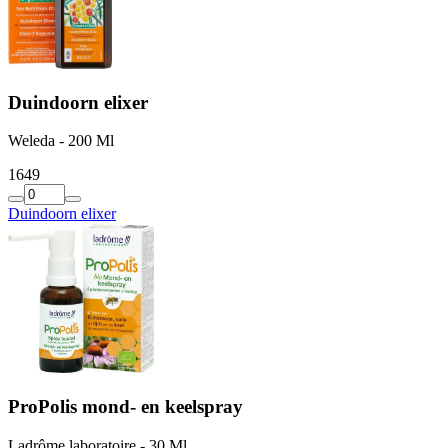
Duindoorn elixer
Weleda - 200 Ml
16
49
Duindoorn elixer
ProPolis mond- en keelspray
Ladrôme laboratoire - 30 Ml