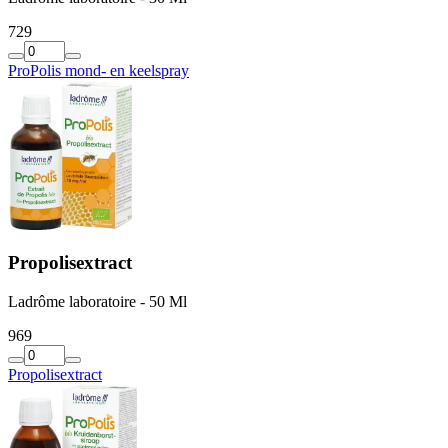
7
29
ProPolis mond- en keelspray
Propolisextract
Ladrôme laboratoire - 50 Ml
9
69
Propolisextract