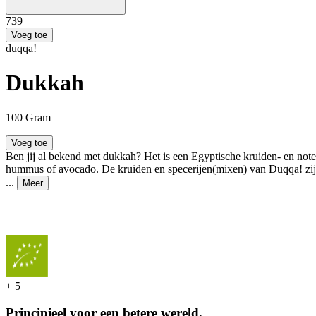
7
39
Voeg toe
duqqa!
Dukkah
100 Gram
Voeg toe
Ben jij al bekend met dukkah? Het is een Egyptische kruiden- en note
hummus of avocado. De kruiden en specerijen(mixen) van Duqqa! zijn
...
Meer
+
5
Principieel voor een betere wereld.