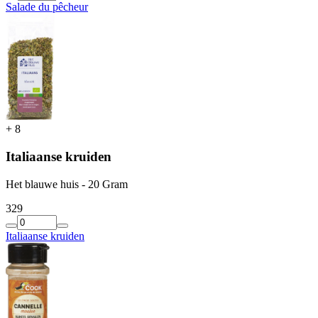
Salade du pêcheur
+
8
Italiaanse kruiden
Het blauwe huis - 20 Gram
3
29
Italiaanse kruiden