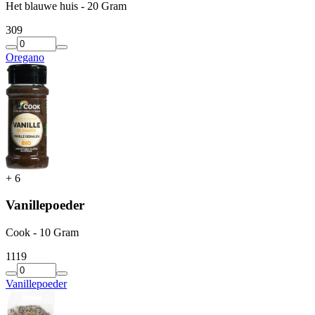
Het blauwe huis - 20 Gram
3
09
Oregano
+
6
Vanillepoeder
Cook - 10 Gram
11
19
Vanillepoeder