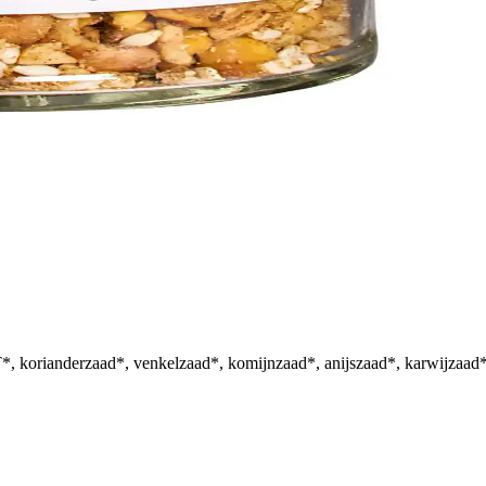
nderzaad*, venkelzaad*, komijnzaad*, anijszaad*, karwijzaad*, c