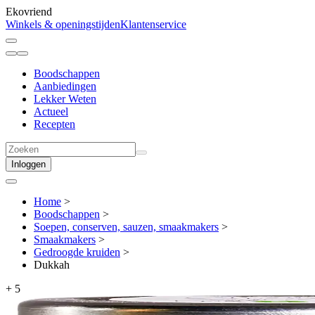
Ekovriend
Winkels & openingstijden
Klantenservice
Boodschappen
Aanbiedingen
Lekker Weten
Actueel
Recepten
Inloggen
Home
>
Boodschappen
>
Soepen, conserven, sauzen, smaakmakers
>
Smaakmakers
>
Gedroogde kruiden
>
Dukkah
+
5